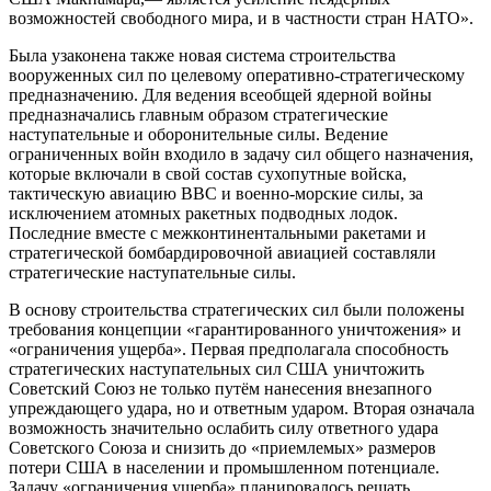
возможностей свободного мира, и в частности стран НАТО».
Была узаконена также новая система строительства
вооруженных сил по целевому оперативно-стратегическому
предназначению. Для ведения всеобщей ядерной войны
предназначались главным образом стратегические
наступательные и оборонительные силы. Ведение
ограниченных войн входило в задачу сил общего назначения,
которые включали в свой состав сухопутные войска,
тактическую авиацию ВВС и военно-морские силы, за
исключением атомных ракетных подводных лодок.
Последние вместе с межконтинентальными ракетами и
стратегической бомбардировочной авиацией составляли
стратегические наступательные силы.
В основу строительства стратегических сил были положены
требования концепции «гарантированного уничтожения» и
«ограничения ущерба». Первая предполагала способность
стратегических наступательных сил США уничтожить
Советский Союз не только путём нанесения внезапного
упреждающего удара, но и ответным ударом. Вторая означала
возможность значительно ослабить силу ответного удapa
Советского Союза и снизить до «приемлемых» размеров
потери США в населении и промышленном потенциале.
Задачу «ограничения ущерба» планировалось решать