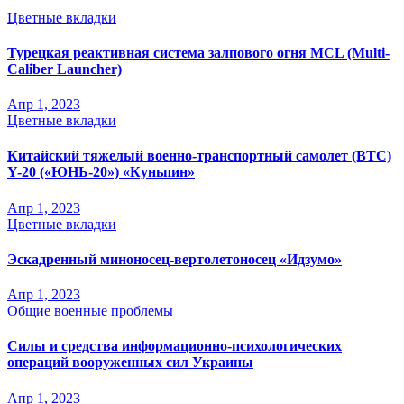
Цветные вкладки
Турецкая реактивная система залпового огня MCL (Multi-
Caliber Launcher)
Апр 1, 2023
Цветные вкладки
Китайский тяжелый военно-транспортный самолет (BTC)
Y-20 («ЮНЬ-20») «Куньпин»
Апр 1, 2023
Цветные вкладки
Эскадренный миноносец-вертолетоносец «Идзумо»
Апр 1, 2023
Общие военные проблемы
Силы и средства информационно-психологических
операций вооруженных сил Украины
Апр 1, 2023