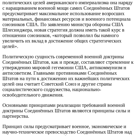
политических целей американского империализма она наряду
с наращиванием военной мощи самих Соединённых Штатов
предусматривает максимальное использование возросших
материальных, финансовых ресурсов и военного потенциала
союзников США. По заявлению министра обороны США
Шлесинджера, новая стратегия должна иметь такой курс в
отношении союзников, «который позволил бы намного
увеличить их вклад в достижение общих стратегических
целей».
Политическую сущность современной военной доктрины
Соединённых Штатов, как и прежде, составляют стремление к
утверждению мировой гегемонии США, антикоммунизм н
антисоветизм. Главными противниками Соединённых
Штатов на пути к достижению их важнейших политических
целей она считает Советский Союз и другие страны
социалистического содружества, национально-
освободительного движения.
Основными принципами реализации требований военной
доктрины Соединённых Штатов являются принципы силы и
партнерства.
Принцип силы предусматривает военное, экономическое и
научно-техническое превосходство Соединённых Штатов над