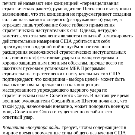
печати её называют еще концепцией «перенацеливания
стратегических ракет»), руководители Пентагона выступили с
заявлениями, что эта концепция не предусматривает создания
сил так называемого «первого (разоружающего) удара», а
отражает лишь требование более гибкого применения
стратегических наступательных сил. Однако, нетрудно
заметить, что эти заявления являются попыткой замаскировать
действительные намерения США добиться для себя
преимуществ в ядерной войне путём значительного
расширения возможностей стратегических наступательных
сил, наносить эффективные удары по малоразмерным и
хорошо защищенным поенным объектам, прежде всего по
шахтным пусковым установкам МБР. Программы
строительства стратегических наступательных сил США
подтверждают, что концепция «выбора целей» может быть
охарактеризована прежде всего как концепция
массированного упреждающего ядерного удара по
стратегическим силам Советского Союза. В настоящее время
военные руководители Соединённых Штатов полагают, что
такой удар, нанесенный внезапно, может подорвать военную
мощь Советского Союза и существенно ослабить его
ответный удар.
Концепция «полутора войн»
требует, чтобы содержащиеся в
мирное время вооруженные силы общего назначения США