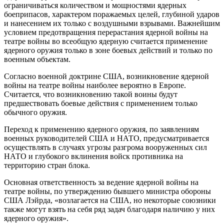
ограничиваться количеством и мощностями ядерных
боеприпасов, характером поражаемых целей, глубиной ударов
и нанесением их только с воздушными взрывами. Важнейшим
условием предотвращения перерастания ядерной войны на
театре войны во всеобщую ядерную считается применение
ядерного оружия только в зоне боевых действий и только по
военным объектам.
Согласно военной доктрине США, возникновение ядерной
войны на театре войны наиболее вероятно в Европе.
Считается, что возникновению такой воины будут
предшествовать боевые действия с применением только
обычного оружия.
Переход к применению ядерного оружия, по заявлениям
военных руководителей США и НАТО, предусматривается
осуществлять в случаях угрозы разгрома вооруженных сил
НАТО и глубокого вклинения войск противника на
территорию стран блока.
Основная ответственность за ведение ядерной войны на
театре войны, по утверждению бывшего министра обороны
США Лэйрда, «возлагается на США, но некоторые союзники
также могут взять на себя ряд задач благодаря наличию у них
ядерного оружия».