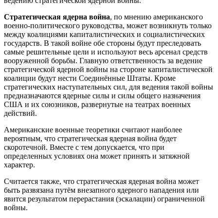
ведению стратегической ядерной войны.
Стратегическая ядерна война
, по мнению американского
военно-политического руководства, может возникнуть только
между коалициями капиталистических и социалистических
государств. В такой войне обе стороны будут преследовать
самые решительные цели и используют весь арсенал средств
вооруженной борьбы. Главную ответственность за ведение
стратегической ядерной войны на стороне капиталистической
коалиции будут нести Соединённые Штаты. Кроме
стратегических наступательных сил, для ведения такой войны
предназначаются ядерные силы и силы общего назначения
США и их союзников, развернутые на театрах военных
действий.
Американские военные теоретики считают наиболее
вероятным, что стратегическая ядерная война будет
скоротечной. Вместе с тем допускается, что при
определенных условиях она может принять и затяжной
характер.
Считается также, что стратегическая ядерная война может
быть развязана путём внезапного ядерного нападения или
явится результатом перерастания (эскалации) ограниченной
войны.