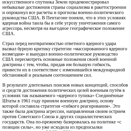
искусственного спутника Земли продемонстрировал
небывалые достижения страны социализма в ракетостроении
и опрокинул все расчеты и прогнозы военно-политического
руководства США. В Пентагоне поняли, что в этих условиях
ядерная война таила бы в себе угрозу уничтожения самого
агрессора, несмотря на выгодное географическое положение
США.
Страх перед неотвратимостью ответного ядерного удара
вызвал бурную критику стратегии «массированного ядерного
возмездия» и вынудил военно-политическое руководство
США пересмотреть основные положения своей военной
доктрины с тем, чтобы, придав им большую гибкость,
привести их в соответствие с изменившейся международной
обстановкой и реальным соотношением сил.
В результате длительных поисков новых концепций, способов
и средств достижения политических целей военным путём в
условиях так называемого «ядерного тупика» Соединённые
Штаты в 1961 году приняли военную доктрину, основу
которой составила стратегия «гибкого реагировання». Это
также была доктрина агрессии, направленная своим острием
против Советского Союза и других социалистических
государств. Она по-прежнему базировалась на политике «с
позиции силы», но уже исходила из предпосылки