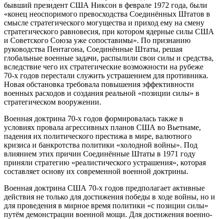
бывший президент США Никсон в феврале 1972 года, были
«конец неоспоримого превосходства Соединённых Штатов в
смысле стратегического могущества и приход ему на смену
стратегического равновесия, при котором ядерные силы США
и Советского Союза уже сопоставимы». По признанию
руководства Пентагона, Соединённые Штаты, решая
глобальные военные задачи, распылили свои силы и средства,
вследствие чего их стратегические возможности на рубеже
70-х годов перестали служить устрашением для противника.
Новая обстановка требовала повышения эффективности
военных расходов и создания реальной «позиции силы» в
стратегическом вооружении.
Военная доктрина 70-х годов формировалась также в
условиях провала агрессивных планов США во Вьетнаме,
падения их политического престижа в мире, валютного
кризиса и банкротства политики «холодной войны». Под
влиянием этих причин Соединённые Штаты в 1971 году
приняли стратегию «реалистического устрашения», которая
составляет основу их современной военной доктрины.
Военная доктрина США 70-х годов предполагает активные
действия не только для достижения победы в ходе войны, но и
для проведения в мирное время политики «с позиции силы»
путём демонстрации военной мощи. Для достижения военно-