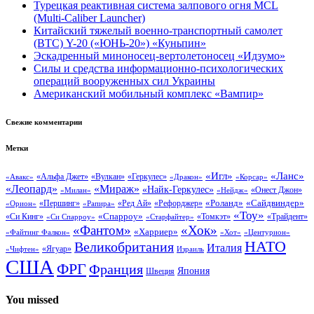
Турецкая реактивная система залпового огня MCL
(Multi-Caliber Launcher)
Китайский тяжелый военно-транспортный самолет
(BTC) Y-20 («ЮНЬ-20») «Куньпин»
Эскадренный миноносец-вертолетоносец «Идзумо»
Силы и средства информационно-психологических
операций вооруженных сил Украины
Американский мобильный комплекс «Вампир»
Свежие комментарии
Метки
«Ланс»
«Игл»
«Вулкан»
«Геркулес»
«Авакс»
«Альфа Джет»
«Дракон»
«Корсар»
«Леопард»
«Мираж»
«Найк-Геркулес»
«Онест Джон»
«Нейдж»
«Милан»
«Сайдвиндер»
«Роланд»
«Першинг»
«Ред Ай»
«Рефорджер»
«Орион»
«Рапира»
«Тоу»
«Си Кинг»
«Спарроу»
«Томкэт»
«Старфайтер»
«Трайдент»
«Си Спарроу»
«Фантом»
«Хок»
«Харриер»
«Файтинг Фалкон»
«Хот»
«Центурион»
НАТО
Великобритания
Италия
«Ягуар»
«Чифтен»
Израиль
США
ФРГ
Франция
Япония
Швеция
You missed