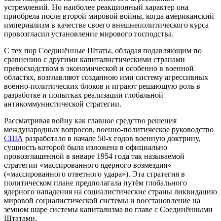
устремлений. Но наиболее реакционный характер она
приобрела после второй мировой войны, когда американский
империализм в качестве своего внешнеполитического курса
провозгласил установление мирового господства.
С тех пор Соединённые Штаты, обладая подавляющим по
сравнению с другими капиталистическими странами
превосходством в экономической и особенно в военной
областях, возглавляют созданною ими систему агрессивных
военно-политических блоков и играют решающую роль в
разработке и попытках реализации глобальной
антикоммунистической стратегии.
Рассматривая войну как главное средство решения
международных вопросов, военно-политическое руководство
США
разработало в начале 50-х годов военную доктрину,
сущность которой была изложена в официально
провозглашенной в январе 1954 года так называемой
стратегии «массированного ядерного возмездия»
(«массированного ответного удара»). Эта стратегия в
политическом плане предполагала путём глобального
ядерного нападения на социалистические страны ликвидацию
мировой социалистической системы и восстановление на
земном шаре системы капитализма во главе с Соединёнными
Штатами.