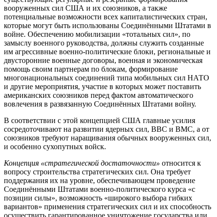
вооруженных сил США и их союзников, а также
потенциальные возможности всех капиталистических стран,
которые могут быть использованы Соединёнными Штатами в
войне. Обеспечению мобилизации «тотальных сил», по
замыслу военного руководства, должны служить созданные
им агрессивные военно-политические блоки, региональные и
двусторонние военные договоры, военная и экономическая
помощь своим партнерам по блокам, формирование
многонациональных соединений типа мобильных сил НАТО
и другие мероприятия, участие в которых может поставить
американских союзников перед фактом автоматического
вовлечения в развязанную Соединённых Штатами войну.
В соответствии с этой концепцией США главные усилия
сосредоточивают на развитии ядерных сил, ВВС и ВМС, а от
союзников требуют наращивания обычных вооруженных сил,
и особенно сухопутных войск.
Концепция «стратегической достаточности»
относится к
вопросу строительства стратегических сил. Она требует
поддержания их на уровне, обеспечивающем проведение
Соединёнными Штатами военно-политического курса «с
позиции силы», возможность «широкого выбора гибких
вариантов» применения стратегических сил и их способность
осуществить гарантированное уничтожение государства или