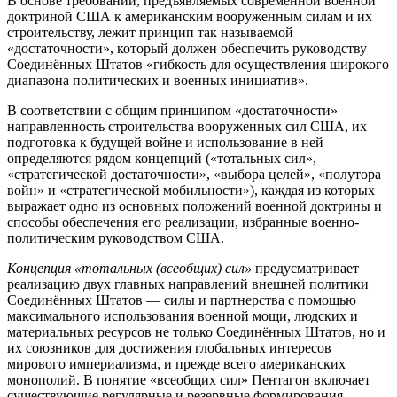
В основе требований, предъявляемых современной военной
доктриной США к американским вооруженным силам и их
строительству, лежит принцип так называемой
«достаточности», который должен обеспечить руководству
Соединённых Штатов «гибкость для осуществления широкого
диапазона политических и военных инициатив».
В соответствии с общим принципом «достаточности»
направленность строительства вооруженных сил США, их
подготовка к будущей войне и использование в ней
определяются рядом концепций («тотальных сил»,
«стратегической достаточности», «выбора целей», «полутора
войн» и «стратегической мобильности»), каждая из которых
выражает одно из основных положений военной доктрины и
способы обеспечения его реализации, избранные военно-
политическим руководством США.
Концепция «тотальных (всеобщих) сил»
предусматривает
реализацию двух главных направлений внешней политики
Соединённых Штатов — силы и партнерства с помощью
максимального использования военной мощи, людских и
материальных ресурсов не только Соединённых Штатов, но и
их союзников для достижения глобальных интересов
мирового империализма, и преждe всего американских
монополий. В понятие «всеобщих сил» Пентагон включает
существующие регулярные и резервные формирования