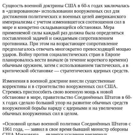
Сущность военной доктрины США в 60-х годах заключалась
в «дозированном» использовании вооруженных сил для
достижения политических и военных целей американского
империализма с учетом изменившегося соотношения сил в
мире и конкретно складывающейся обстановки. Мера
применяемой силы каждый раз должна была определяться
поставленной задачей и ожидаемым сопротивлением
противника. При этом на возрастающее сопротивление
предполагалось отвечать многократно превосходящей мощью
ударов. Войну против социалистических стран в Европе
планировалось вести вначале (в течение короткого времени)
обычным оружием, затем с использованием тактических, а в
критической обстановке — стратегических ядерных средств.
Изменения в военной доктрине внесли существенные
коррективы и в строительство вооруженных сил США.
Стремясь приспособить свою военную мощь к новой
обстановке в мире, правительство Соединённых Штатов в 60-
х годах сделало больший упор на развитие обычных средств
вооруженной борьбы наряду с ядерными и на увеличение
обычных вооруженных сил в целом.
«Основной целью военной политики Соединённых Штатов с
1961 года, — заявил в свое время бывший министр обороны
США Макнамара,— является усиление неядерных