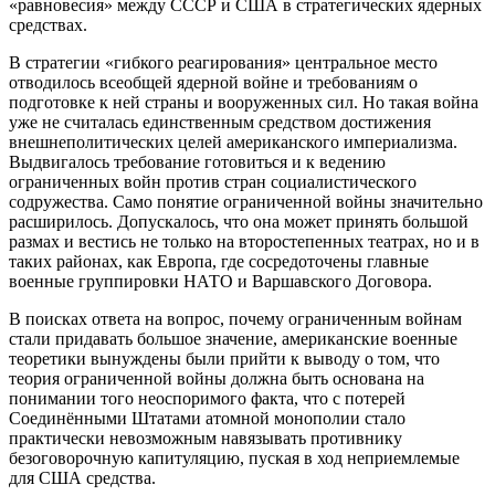
«равновесия» между СССР и США в стратегических ядерных
средствах.
В стратегии «гибкого реагирования» центральное место
отводилось всеобщей ядерной войне и требованиям о
подготовке к ней страны и вооруженных сил. Но такая война
уже не считалась единственным средством достижения
внешнеполитических целей американского империализма.
Выдвигалось требование готовиться и к ведению
ограниченных войн против стран социалистического
содружества. Само понятие ограниченной войны значительно
расширилось. Допускалось, что она может принять большой
размах и вестись не только на второстепенных театрах, но и в
таких районах, как Европа, где сосредоточены главные
военные группировки НАТО и Варшавского Договора.
В поисках ответа на вопрос, почему ограниченным войнам
стали придавать большое значение, американские военные
теоретики вынуждены были прийти к выводу о том, что
теория ограниченной войны должна быть основана на
понимании того неоспоримого факта, что с потерей
Соединёнными Штатами атомной монополии стало
практически невозможным навязывать противнику
безоговорочную капитуляцию, пуская в ход неприемлемые
для США средства.