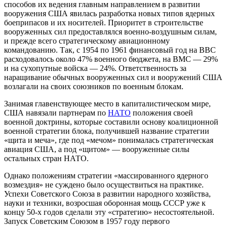
способов их ведения главным направлением в развитии
вооружения США явилась разработка новых типов ядерных
боеприпасов и их носителей. Приоритет в строительстве
вооруженных сил предоставлялся военно-воздушным силам,
и прежде всего стратегическому авиационному
командованию. Так, с 1954 по 1961 финансовый год на ВВС
расходовалось около 47% военного бюджета, на ВМС — 29%
и на сухопутные войска — 24%. Ответственность за
наращивание обычных вооруженных сил и вооружений США
возлагали на своих союзников по военным блокам.
Занимая главенствующее место в капиталистическом мире,
США навязали партнерам по
НАТО
положения своей
военной доктрины, которые составили основу коалиционной
военной стратегии блока, получившей название стратегии
«щита и меча», где под «мечом» понималась стратегическая
авиация США, а под «щитом» — вооруженные силы
остальных стран НАТО.
Однако положениям стратегии «массированного ядерного
возмездия» не суждено было осуществиться на практике.
Успехи Советского Союза в развитии народного хозяйства,
науки и техники, возросшая оборонная мощь СССР уже к
концу 50-х годов сделали эту «стратегию» несостоятельной.
Запуск Советским Союзом в 1957 году первого