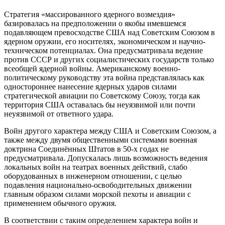
Стратегия «массированного ядерного возмездия»
базировалась на предположении о якобы имевшемся
подавляющем превосходстве США над Советским Союзом в
ядерном оружии, его носителях, экономическом и научно-
техническом потенциалах. Она предусматривала ведение
против СССР и других социалистических государств только
всеобщей ядерной войны. Американскому военно-
политическому руководству эта война представлялась как
одностороннее нанесение ядерных ударов силами
стратегической авиации по Советскому Союзу, тогда как
территория США оставалась бы неуязвимой или почти
неуязвимой от ответного удара.
Войн другого характера между США и Советским Союзом, а
также между двумя общественными системами военная
доктрина Соединённых Штатов в 50-х годах не
предусматривала. Допускалась лишь возможность ведения
локальных войн на театрах военных действий, слабо
оборудованных в инженерном отношении, с целью
подавления национально-освободительных движении
главным образом силами морской пехоты и авиации с
применением обычного оружия.
В соответствии с таким определением характера войн и