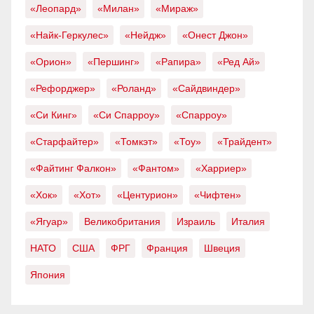
«Леопард»
«Милан»
«Мираж»
«Найк-Геркулес»
«Нейдж»
«Онест Джон»
«Орион»
«Першинг»
«Рапира»
«Ред Ай»
«Рефорджер»
«Роланд»
«Сайдвиндер»
«Си Кинг»
«Си Спарроу»
«Спарроу»
«Старфайтер»
«Томкэт»
«Тоу»
«Трайдент»
«Файтинг Фалкон»
«Фантом»
«Харриер»
«Хок»
«Хот»
«Центурион»
«Чифтен»
«Ягуар»
Великобритания
Израиль
Италия
НАТО
США
ФРГ
Франция
Швеция
Япония