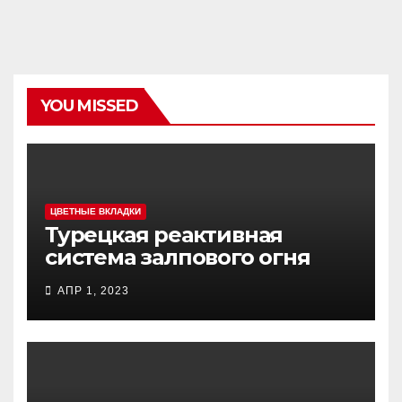
YOU MISSED
ЦВЕТНЫЕ ВКЛАДКИ
Турецкая реактивная
система залпового огня
MCL (Multi-Caliber Launcher)
АПР 1, 2023