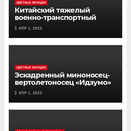
ЦВЕТНЫЕ ВКЛАДКИ
Китайский тяжелый
военно-транспортный
самолет (BTC) Y-20
АПР 1, 2023
(«ЮНЬ-20») «Куньпин»
ЦВЕТНЫЕ ВКЛАДКИ
Эскадренный миноносец-
вертолетоносец «Идзумо»
АПР 1, 2023