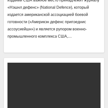
изданий США важное место принадлежит журналу
«Нэшнл дефенс» (National Defence), который
издается американской ассоциацией боевой
готовности («Америкэн дефенс припэеднис
ассоусиейшн») и является рупором военно-
промышленного комплекса США,…