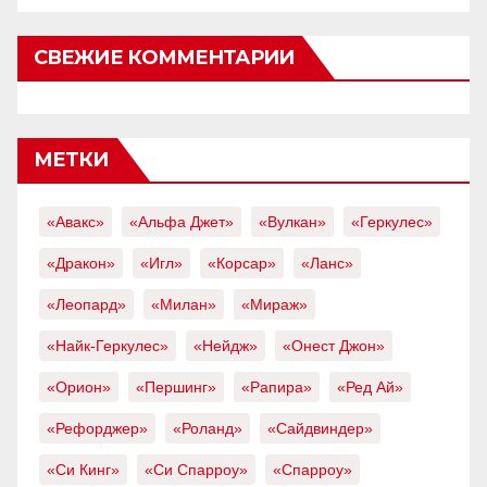
СВЕЖИЕ КОММЕНТАРИИ
МЕТКИ
«Авакс»
«Альфа Джет»
«Вулкан»
«Геркулес»
«Дракон»
«Игл»
«Корсар»
«Ланс»
«Леопард»
«Милан»
«Мираж»
«Найк-Геркулес»
«Нейдж»
«Онест Джон»
«Орион»
«Першинг»
«Рапира»
«Ред Ай»
«Рефорджер»
«Роланд»
«Сайдвиндер»
«Си Кинг»
«Си Спарроу»
«Спарроу»