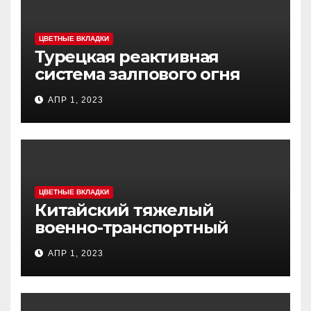
ЦВЕТНЫЕ ВКЛАДКИ
Турецкая реактивная
система залпового огня
MCL (Multi-Caliber Launcher)
АПР 1, 2023
ЦВЕТНЫЕ ВКЛАДКИ
Китайский тяжелый
военно-транспортный
самолет (BTC) Y-20
АПР 1, 2023
(«ЮНЬ-20») «Куньпин»