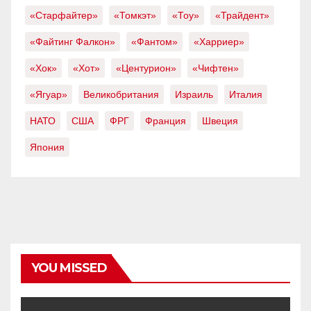
«Старфайтер»
«Томкэт»
«Тоу»
«Трайдент»
«Файтинг Фалкон»
«Фантом»
«Харриер»
«Хок»
«Хот»
«Центурион»
«Чифтен»
«Ягуар»
Великобритания
Израиль
Италия
НАТО
США
ФРГ
Франция
Швеция
Япония
YOU MISSED