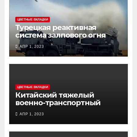
ЦВЕТНЫЕ ВКЛАДКИ
Турецкая реактивная
система залпового огня
MCL (Multi-Caliber Launcher)
АПР 1, 2023
ЦВЕТНЫЕ ВКЛАДКИ
Китайский тяжелый
военно-транспортный
самолет (BTC) Y-20
АПР 1, 2023
(«ЮНЬ-20») «Куньпин»