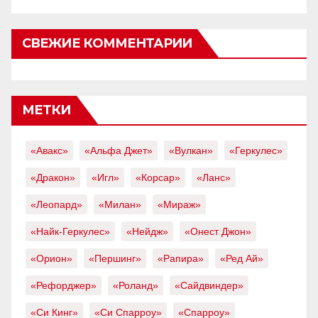
СВЕЖИЕ КОММЕНТАРИИ
МЕТКИ
«Авакс»
«Альфа Джет»
«Вулкан»
«Геркулес»
«Дракон»
«Игл»
«Корсар»
«Ланс»
«Леопард»
«Милан»
«Мираж»
«Найк-Геркулес»
«Нейдж»
«Онест Джон»
«Орион»
«Першинг»
«Рапира»
«Ред Ай»
«Рефорджер»
«Роланд»
«Сайдвиндер»
«Си Кинг»
«Си Спарроу»
«Спарроу»