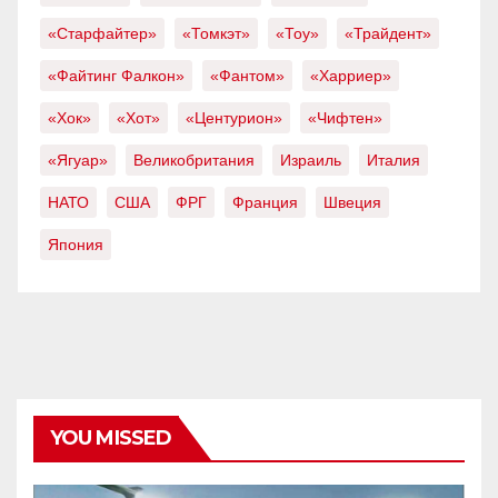
«Старфайтер»
«Томкэт»
«Тоу»
«Трайдент»
«Файтинг Фалкон»
«Фантом»
«Харриер»
«Хок»
«Хот»
«Центурион»
«Чифтен»
«Ягуар»
Великобритания
Израиль
Италия
НАТО
США
ФРГ
Франция
Швеция
Япония
YOU MISSED