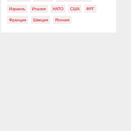
Израиль
Италия
НАТО
США
ФРГ
Франция
Швеция
Япония