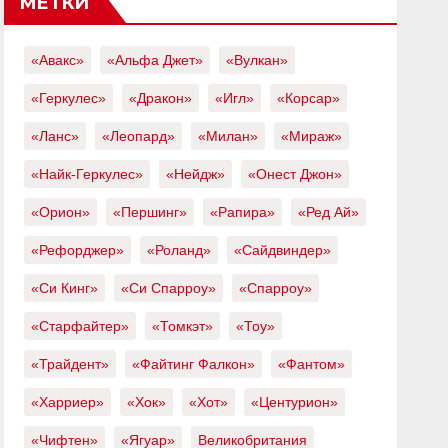
МЕТКИ
«Авакс»
«Альфа Джет»
«Вулкан»
«Геркулес»
«Дракон»
«Игл»
«Корсар»
«Ланс»
«Леопард»
«Милан»
«Мираж»
«Найк-Геркулес»
«Нейдж»
«Онест Джон»
«Орион»
«Першинг»
«Рапира»
«Ред Ай»
«Рефорджер»
«Роланд»
«Сайдвиндер»
«Си Кинг»
«Си Спарроу»
«Спарроу»
«Старфайтер»
«Томкэт»
«Тоу»
«Трайдент»
«Файтинг Фалкон»
«Фантом»
«Харриер»
«Хок»
«Хот»
«Центурион»
«Чифтен»
«Ягуар»
Великобритания