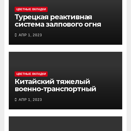
ЦВЕТНЫЕ ВКЛАДКИ
Турецкая реактивная
система залпового огня
MCL (Multi-Caliber Launcher)
АПР 1, 2023
ЦВЕТНЫЕ ВКЛАДКИ
Китайский тяжелый
военно-транспортный
самолет (BTC) Y-20
АПР 1, 2023
(«ЮНЬ-20») «Куньпин»