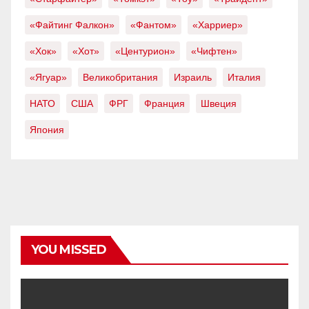
«Файтинг Фалкон»
«Фантом»
«Харриер»
«Хок»
«Хот»
«Центурион»
«Чифтен»
«Ягуар»
Великобритания
Израиль
Италия
НАТО
США
ФРГ
Франция
Швеция
Япония
YOU MISSED