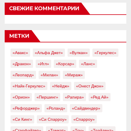
СВЕЖИЕ КОММЕНТАРИИ
МЕТКИ
«Авакс»
«Альфа Джет»
«Вулкан»
«Геркулес»
«Дракон»
«Игл»
«Корсар»
«Ланс»
«Леопард»
«Милан»
«Мираж»
«Найк-Геркулес»
«Нейдж»
«Онест Джон»
«Орион»
«Першинг»
«Рапира»
«Ред Ай»
«Рефорджер»
«Роланд»
«Сайдвиндер»
«Си Кинг»
«Си Спарроу»
«Спарроу»
«Старфайтер»
«Томкэт»
«Тоу»
«Трайдент»