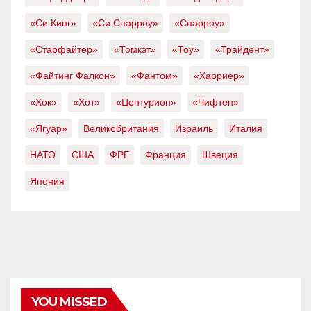
«Си Кинг»
«Си Спарроу»
«Спарроу»
«Старфайтер»
«Томкэт»
«Тоу»
«Трайдент»
«Файтинг Фалкон»
«Фантом»
«Харриер»
«Хок»
«Хот»
«Центурион»
«Чифтен»
«Ягуар»
Великобритания
Израиль
Италия
НАТО
США
ФРГ
Франция
Швеция
Япония
YOU MISSED