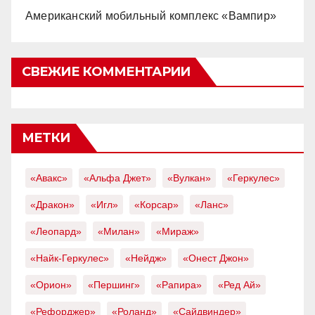
Американский мобильный комплекс «Вампир»
СВЕЖИЕ КОММЕНТАРИИ
МЕТКИ
«Авакс»
«Альфа Джет»
«Вулкан»
«Геркулес»
«Дракон»
«Игл»
«Корсар»
«Ланс»
«Леопард»
«Милан»
«Мираж»
«Найк-Геркулес»
«Нейдж»
«Онест Джон»
«Орион»
«Першинг»
«Рапира»
«Ред Ай»
«Рефорджер»
«Роланд»
«Сайдвиндер»