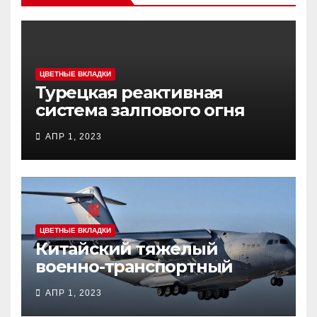
ЦВЕТНЫЕ ВКЛАДКИ
Турецкая реактивная
система залпового огня
MCL (Multi-Caliber Launcher)
АПР 1, 2023
ЦВЕТНЫЕ ВКЛАДКИ
Китайский тяжелый
военно-транспортный
самолет (BTC) Y-20
АПР 1, 2023
(«ЮНЬ-20») «Куньпин»