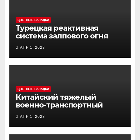
ЦВЕТНЫЕ ВКЛАДКИ
Турецкая реактивная
система залпового огня
MCL (Multi-Caliber Launcher)
АПР 1, 2023
ЦВЕТНЫЕ ВКЛАДКИ
Китайский тяжелый
военно-транспортный
самолет (BTC) Y-20
АПР 1, 2023
(«ЮНЬ-20») «Куньпин»