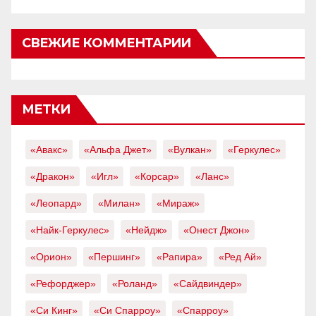
СВЕЖИЕ КОММЕНТАРИИ
МЕТКИ
«Авакс»
«Альфа Джет»
«Вулкан»
«Геркулес»
«Дракон»
«Игл»
«Корсар»
«Ланс»
«Леопард»
«Милан»
«Мираж»
«Найк-Геркулес»
«Нейдж»
«Онест Джон»
«Орион»
«Першинг»
«Рапира»
«Ред Ай»
«Рефорджер»
«Роланд»
«Сайдвиндер»
«Си Кинг»
«Си Спарроу»
«Спарроу»