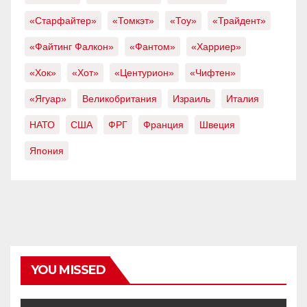
«Старфайтер»
«Томкэт»
«Тоу»
«Трайдент»
«Файтинг Фалкон»
«Фантом»
«Харриер»
«Хок»
«Хот»
«Центурион»
«Чифтен»
«Ягуар»
Великобритания
Израиль
Италия
НАТО
США
ФРГ
Франция
Швеция
Япония
YOU MISSED