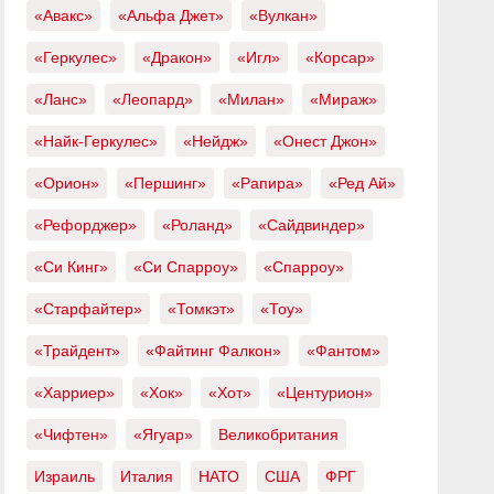
«Авакс»
«Альфа Джет»
«Вулкан»
«Геркулес»
«Дракон»
«Игл»
«Корсар»
«Ланс»
«Леопард»
«Милан»
«Мираж»
«Найк-Геркулес»
«Нейдж»
«Онест Джон»
«Орион»
«Першинг»
«Рапира»
«Ред Ай»
«Рефорджер»
«Роланд»
«Сайдвиндер»
«Си Кинг»
«Си Спарроу»
«Спарроу»
«Старфайтер»
«Томкэт»
«Тоу»
«Трайдент»
«Файтинг Фалкон»
«Фантом»
«Харриер»
«Хок»
«Хот»
«Центурион»
«Чифтен»
«Ягуар»
Великобритания
Израиль
Италия
НАТО
США
ФРГ