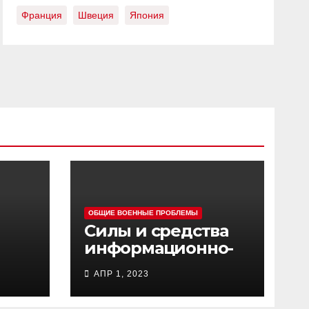
Франция
Швеция
Япония
ОБЩИЕ ВОЕННЫЕ ПРОБЛЕМЫ
Силы и средства
информационно-
ц
психологических
АПР 1, 2023
операций
вооруженных сил