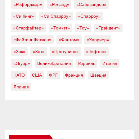
«Рефорджер»
«Роланд»
«Сайдвиндер»
«Си Кинг»
«Си Спарроу»
«Спарроу»
«Старфайтер»
«Томкэт»
«Тоу»
«Трайдент»
«Файтинг Фалкон»
«Фантом»
«Харриер»
«Хок»
«Хот»
«Центурион»
«Чифтен»
«Ягуар»
Великобритания
Израиль
Италия
НАТО
США
ФРГ
Франция
Швеция
Япония