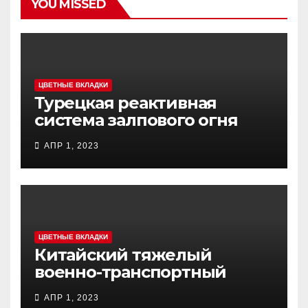
YOU MISSED
ЦВЕТНЫЕ ВКЛАДКИ
Турецкая реактивная
система залпового огня
MCL (Multi-Caliber Launcher)
АПР 1, 2023
ЦВЕТНЫЕ ВКЛАДКИ
Китайский тяжелый
военно-транспортный
самолет (BTC) Y-20
АПР 1, 2023
(«ЮНЬ-20») «Куньпин»