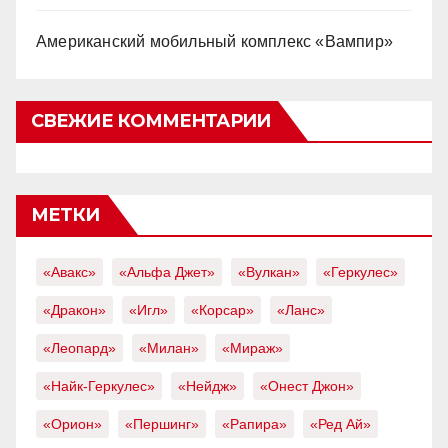
Американский мобильный комплекс «Вампир»
СВЕЖИЕ КОММЕНТАРИИ
МЕТКИ
«Авакс»
«Альфа Джет»
«Вулкан»
«Геркулес»
«Дракон»
«Игл»
«Корсар»
«Ланс»
«Леопард»
«Милан»
«Мираж»
«Найк-Геркулес»
«Нейдж»
«Онест Джон»
«Орион»
«Першинг»
«Рапира»
«Ред Ай»