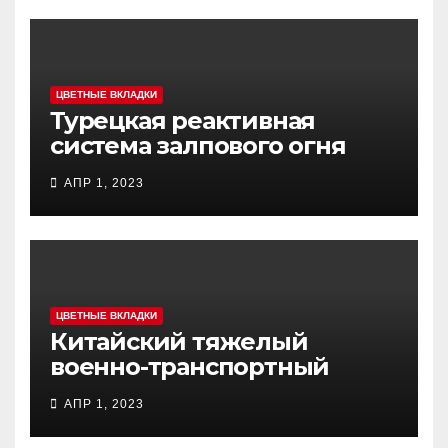
ЦВЕТНЫЕ ВКЛАДКИ
Турецкая реактивная
система залпового огня
MCL (Multi-Caliber Launcher)
АПР 1, 2023
ЦВЕТНЫЕ ВКЛАДКИ
Китайский тяжелый
военно-транспортный
самолет (BTC) Y-20
АПР 1, 2023
(«ЮНЬ-20») «Куньпин»