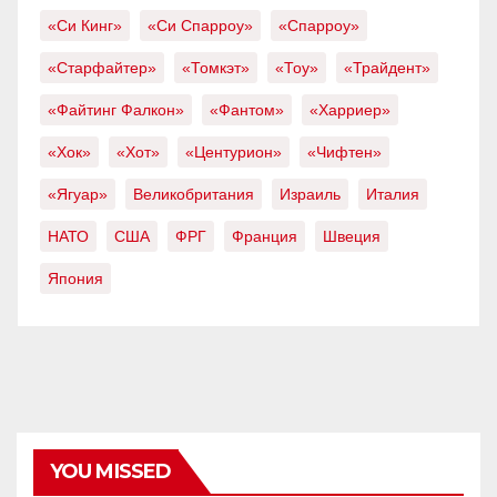
«Си Кинг»
«Си Спарроу»
«Спарроу»
«Старфайтер»
«Томкэт»
«Тоу»
«Трайдент»
«Файтинг Фалкон»
«Фантом»
«Харриер»
«Хок»
«Хот»
«Центурион»
«Чифтен»
«Ягуар»
Великобритания
Израиль
Италия
НАТО
США
ФРГ
Франция
Швеция
Япония
YOU MISSED