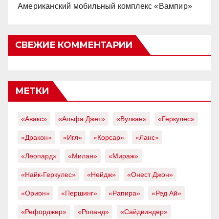
Американский мобильный комплекс «Вампир»
СВЕЖИЕ КОММЕНТАРИИ
МЕТКИ
«Авакс»
«Альфа Джет»
«Вулкан»
«Геркулес»
«Дракон»
«Игл»
«Корсар»
«Ланс»
«Леопард»
«Милан»
«Мираж»
«Найк-Геркулес»
«Нейдж»
«Онест Джон»
«Орион»
«Першинг»
«Рапира»
«Ред Ай»
«Рефорджер»
«Роланд»
«Сайдвиндер»