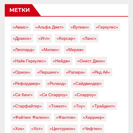
МЕТКИ
«Авакс»
«Альфа Джет»
«Вулкан»
«Геркулес»
«Дракон»
«Игл»
«Корсар»
«Ланс»
«Леопард»
«Милан»
«Мираж»
«Найк-Геркулес»
«Нейдж»
«Онест Джон»
«Орион»
«Першинг»
«Рапира»
«Ред Ай»
«Рефорджер»
«Роланд»
«Сайдвиндер»
«Си Кинг»
«Си Спарроу»
«Спарроу»
«Старфайтер»
«Томкэт»
«Тоу»
«Трайдент»
«Файтинг Фалкон»
«Фантом»
«Харриер»
«Хок»
«Хот»
«Центурион»
«Чифтен»