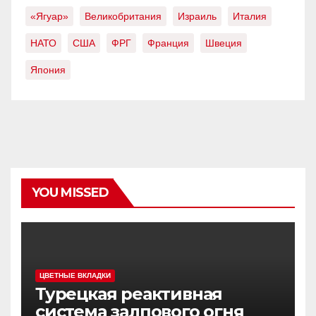
«Ягуар»
Великобритания
Израиль
Италия
НАТО
США
ФРГ
Франция
Швеция
Япония
YOU MISSED
ЦВЕТНЫЕ ВКЛАДКИ
Турецкая реактивная
система залпового огня