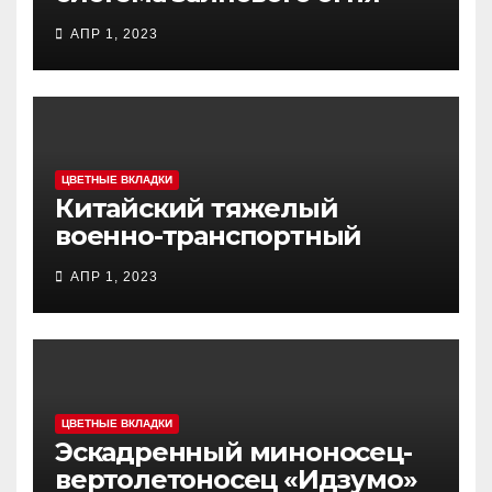
MCL (Multi-Caliber Launcher)
АПР 1, 2023
ЦВЕТНЫЕ ВКЛАДКИ
Китайский тяжелый
военно-транспортный
самолет (BTC) Y-20
АПР 1, 2023
(«ЮНЬ-20») «Куньпин»
ЦВЕТНЫЕ ВКЛАДКИ
Эскадренный миноносец-
вертолетоносец «Идзумо»