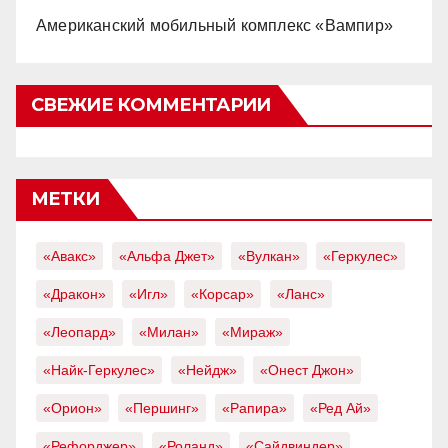
Американский мобильный комплекс «Вампир»
СВЕЖИЕ КОММЕНТАРИИ
МЕТКИ
«Авакс»
«Альфа Джет»
«Вулкан»
«Геркулес»
«Дракон»
«Игл»
«Корсар»
«Ланс»
«Леопард»
«Милан»
«Мираж»
«Найк-Геркулес»
«Нейдж»
«Онест Джон»
«Орион»
«Першинг»
«Рапира»
«Ред Ай»
«Рефорджер»
«Роланд»
«Сайдвиндер»