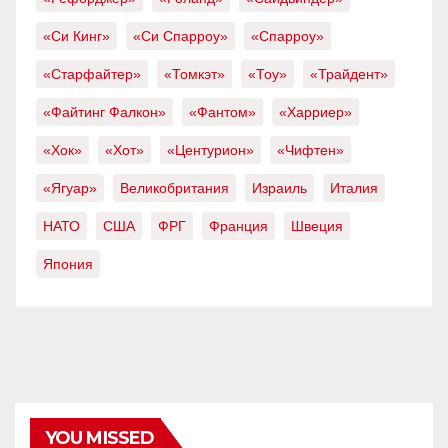
«Си Кинг»
«Си Спарроу»
«Спарроу»
«Старфайтер»
«Томкэт»
«Тоу»
«Трайдент»
«Файтинг Фалкон»
«Фантом»
«Харриер»
«Хок»
«Хот»
«Центурион»
«Чифтен»
«Ягуар»
Великобритания
Израиль
Италия
НАТО
США
ФРГ
Франция
Швеция
Япония
YOU MISSED