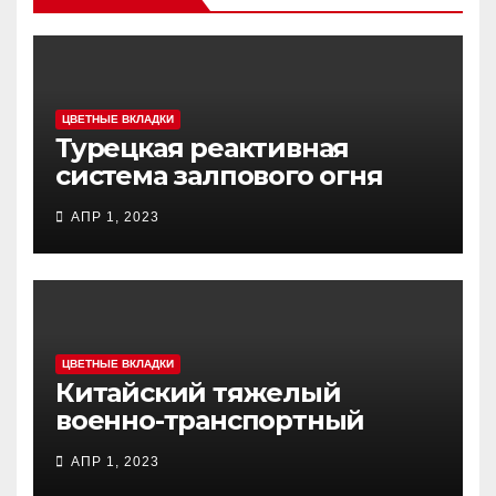
ЦВЕТНЫЕ ВКЛАДКИ
Турецкая реактивная
система залпового огня
MCL (Multi-Caliber Launcher)
АПР 1, 2023
ЦВЕТНЫЕ ВКЛАДКИ
Китайский тяжелый
военно-транспортный
самолет (BTC) Y-20
АПР 1, 2023
(«ЮНЬ-20») «Куньпин»