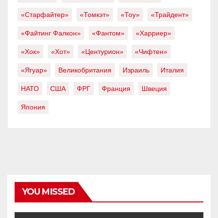
«Старфайтер»
«Томкэт»
«Тоу»
«Трайдент»
«Файтинг Фалкон»
«Фантом»
«Харриер»
«Хок»
«Хот»
«Центурион»
«Чифтен»
«Ягуар»
Великобритания
Израиль
Италия
НАТО
США
ФРГ
Франция
Швеция
Япония
YOU MISSED