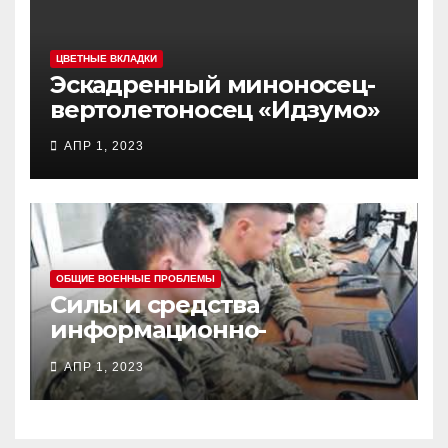
ЦВЕТНЫЕ ВКЛАДКИ
Эскадренный миноносец-
вертолетоносец «Идзумо»
АПР 1, 2023
ОБЩИЕ ВОЕННЫЕ ПРОБЛЕМЫ
Силы и средства
информационно-
психологических операций
АПР 1, 2023
вооруженных сил Украины