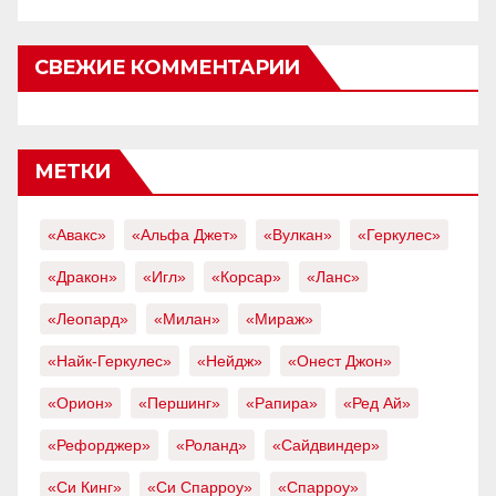
СВЕЖИЕ КОММЕНТАРИИ
МЕТКИ
«Авакс»
«Альфа Джет»
«Вулкан»
«Геркулес»
«Дракон»
«Игл»
«Корсар»
«Ланс»
«Леопард»
«Милан»
«Мираж»
«Найк-Геркулес»
«Нейдж»
«Онест Джон»
«Орион»
«Першинг»
«Рапира»
«Ред Ай»
«Рефорджер»
«Роланд»
«Сайдвиндер»
«Си Кинг»
«Си Спарроу»
«Спарроу»