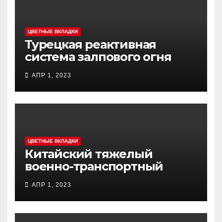
ЦВЕТНЫЕ ВКЛАДКИ
Турецкая реактивная
система залпового огня
MCL (Multi-Caliber Launcher)
АПР 1, 2023
ЦВЕТНЫЕ ВКЛАДКИ
Китайский тяжелый
военно-транспортный
самолет (BTC) Y-20
АПР 1, 2023
(«ЮНЬ-20») «Куньпин»