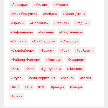
«Леопард»
«Милан»
«Мираж»
«Найк-Геркулес»
«Нейдж»
«Онест Джон»
«Орион»
«Першинг»
«Рапира»
«Ред Ай»
«Рефорджер»
«Роланд»
«Сайдвиндер»
«Си Кинг»
«Си Спарроу»
«Спарроу»
«Старфайтер»
«Томкэт»
«Тоу»
«Трайдент»
«Файтинг Фалкон»
«Фантом»
«Харриер»
«Хок»
«Хот»
«Центурион»
«Чифтен»
«Ягуар»
Великобритания
Израиль
Италия
НАТО
США
ФРГ
Франция
Швеция
Япония