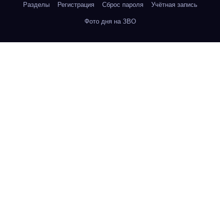
Разделы
Регистрация
Сброс пароля
Учётная запись
Фото дня на ЗВО