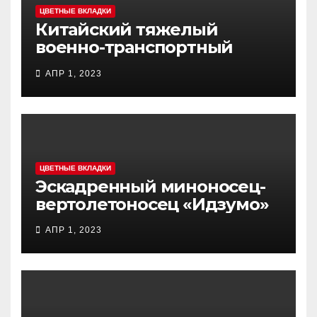
ЦВЕТНЫЕ ВКЛАДКИ
Китайский тяжелый
военно-транспортный
самолет (BTC) Y-20
АПР 1, 2023
(«ЮНЬ-20») «Куньпин»
ЦВЕТНЫЕ ВКЛАДКИ
Эскадренный миноносец-
вертолетоносец «Идзумо»
АПР 1, 2023