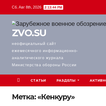
Перейти
Сб. Авг 8th, 2026
2:13:45 PM
к
содержимому
ZVO.SU
неофициальный сайт
ежемесячного информационно-
аналитического журнала
Министерства обороны России
СТАТЬИ
РАЗДЕЛЫ
АКТИВН
Метка:
«Кенкуру»