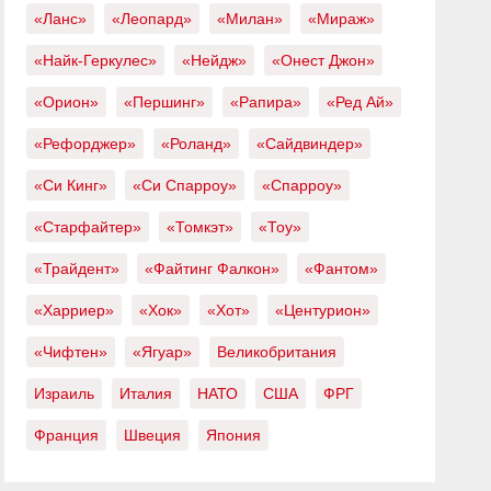
«Ланс»
«Леопард»
«Милан»
«Мираж»
«Найк-Геркулес»
«Нейдж»
«Онест Джон»
«Орион»
«Першинг»
«Рапира»
«Ред Ай»
«Рефорджер»
«Роланд»
«Сайдвиндер»
«Си Кинг»
«Си Спарроу»
«Спарроу»
«Старфайтер»
«Томкэт»
«Тоу»
«Трайдент»
«Файтинг Фалкон»
«Фантом»
«Харриер»
«Хок»
«Хот»
«Центурион»
«Чифтен»
«Ягуар»
Великобритания
Израиль
Италия
НАТО
США
ФРГ
Франция
Швеция
Япония