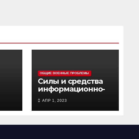
ОБЩИЕ ВОЕННЫЕ ПРОБЛЕМЫ
Силы и средства
информационно-
ц
психологических
АПР 1, 2023
операций
вооруженных сил
Украины