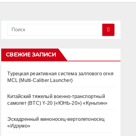
СВЕЖИЕ ЗАПИСИ
Турецкая реактивная система залпового огня
MCL (Multi-Caliber Launcher)
Китайский тяжелый военно-транспортный
самолет (BTC) Y-20 («ЮНЬ-20») «Куньпин»
Эскадренный миноносец-вертолетоносец
«Идзумо»