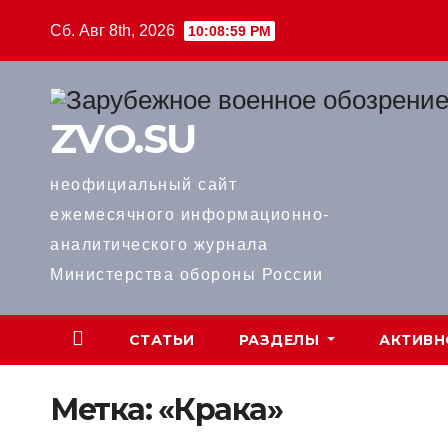
Перейти
Сб. Авг 8th, 2026
10:08:59 PM
к
содержимому
ZVO.SU
неофициальный сайт
ежемесячного информационно-
аналитического журнала
Министерства обороны России
СТАТЬИ
РАЗДЕЛЫ
АКТИВН
Метка:
«Крака»