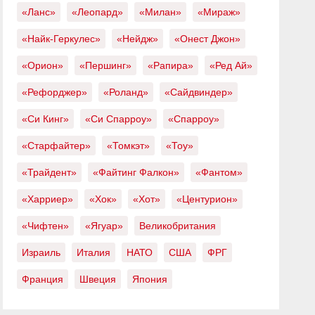
«Ланс»
«Леопард»
«Милан»
«Мираж»
«Найк-Геркулес»
«Нейдж»
«Онест Джон»
«Орион»
«Першинг»
«Рапира»
«Ред Ай»
«Рефорджер»
«Роланд»
«Сайдвиндер»
«Си Кинг»
«Си Спарроу»
«Спарроу»
«Старфайтер»
«Томкэт»
«Тоу»
«Трайдент»
«Файтинг Фалкон»
«Фантом»
«Харриер»
«Хок»
«Хот»
«Центурион»
«Чифтен»
«Ягуар»
Великобритания
Израиль
Италия
НАТО
США
ФРГ
Франция
Швеция
Япония