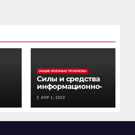
ОБЩИЕ ВОЕННЫЕ ПРОБЛЕМЫ
Силы и средства
информационно-
ц
психологических
АПР 1, 2023
операций
вооруженных сил
Украины