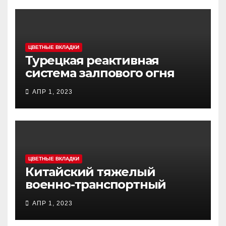
ЦВЕТНЫЕ ВКЛАДКИ
Турецкая реактивная
система залпового огня
MCL (Multi-Caliber Launcher)
АПР 1, 2023
ЦВЕТНЫЕ ВКЛАДКИ
Китайский тяжелый
военно-транспортный
самолет (BTC) Y-20
АПР 1, 2023
(«ЮНЬ-20») «Куньпин»