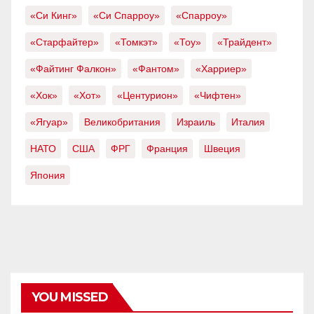
«Си Кинг»
«Си Спарроу»
«Спарроу»
«Старфайтер»
«Томкэт»
«Тоу»
«Трайдент»
«Файтинг Фалкон»
«Фантом»
«Харриер»
«Хок»
«Хот»
«Центурион»
«Чифтен»
«Ягуар»
Великобритания
Израиль
Италия
НАТО
США
ФРГ
Франция
Швеция
Япония
YOU MISSED