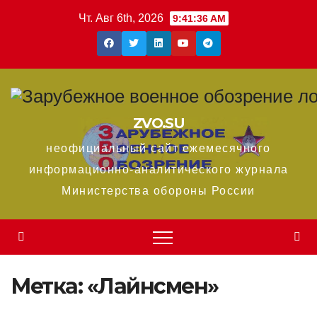
Перейти
Чт. Авг 6th, 2026
9:41:36 AM
к
содержимому
ZVO.SU
неофициальный сайт ежемесячного
информационно-аналитического журнала
Министерства обороны России
Метка:
«Лайнсмен»