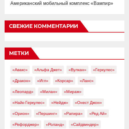
Американский мобильный комплекс «Вампир»
СВЕЖИЕ КОММЕНТАРИИ
МЕТКИ
«Авакс»
«Альфа Джет»
«Вулкан»
«Геркулес»
«Дракон»
«Игл»
«Корсар»
«Ланс»
«Леопард»
«Милан»
«Мираж»
«Найк-Геркулес»
«Нейдж»
«Онест Джон»
«Орион»
«Першинг»
«Рапира»
«Ред Ай»
«Рефорджер»
«Роланд»
«Сайдвиндер»