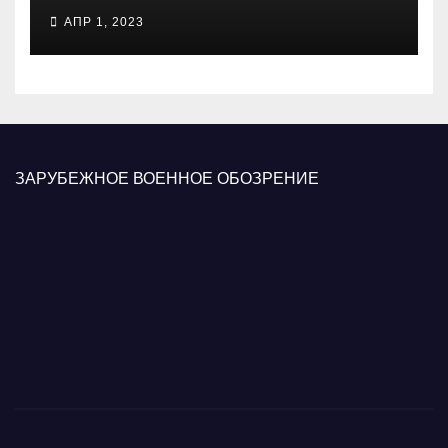
психологических операций
АПР 1, 2023
вооруженных сил Украины
ЗАРУБЕЖНОЕ ВОЕННОЕ ОБОЗРЕНИЕ