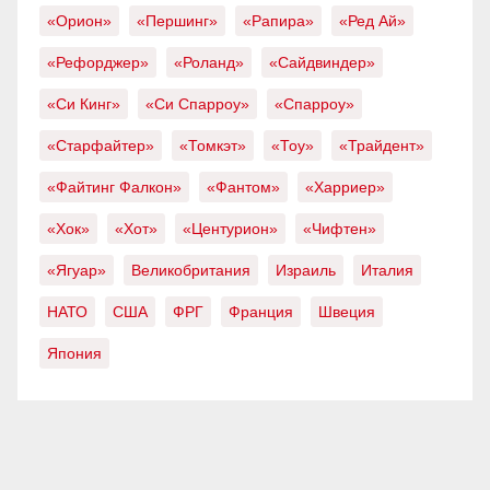
«Орион»
«Першинг»
«Рапира»
«Ред Ай»
«Рефорджер»
«Роланд»
«Сайдвиндер»
«Си Кинг»
«Си Спарроу»
«Спарроу»
«Старфайтер»
«Томкэт»
«Тоу»
«Трайдент»
«Файтинг Фалкон»
«Фантом»
«Харриер»
«Хок»
«Хот»
«Центурион»
«Чифтен»
«Ягуар»
Великобритания
Израиль
Италия
НАТО
США
ФРГ
Франция
Швеция
Япония