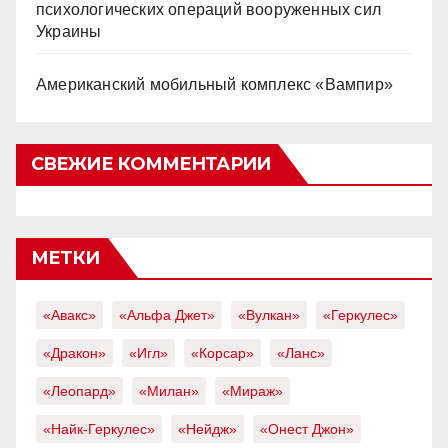
психологических операций вооруженных сил
Украины
Американский мобильный комплекс «Вампир»
СВЕЖИЕ КОММЕНТАРИИ
МЕТКИ
«Авакс»
«Альфа Джет»
«Вулкан»
«Геркулес»
«Дракон»
«Игл»
«Корсар»
«Ланс»
«Леопард»
«Милан»
«Мираж»
«Найк-Геркулес»
«Нейдж»
«Онест Джон»