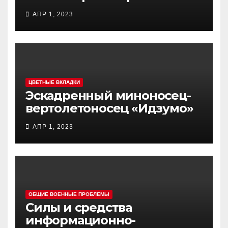
самолет (BTC) Y-20
АПР 1, 2023
(«ЮНЬ-20») «Куньпин»
ЦВЕТНЫЕ ВКЛАДКИ
Эскадренный миноносец-
вертолетоносец «Идзумо»
АПР 1, 2023
ОБЩИЕ ВОЕННЫЕ ПРОБЛЕМЫ
Силы и средства
информационно-