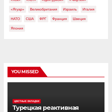
«Ягуар»
Великобритания
Израиль
Италия
НАТО
США
ФРГ
Франция
Швеция
Япония
YOU MISSED
ЦВЕТНЫЕ ВКЛАДКИ
Турецкая реактивная