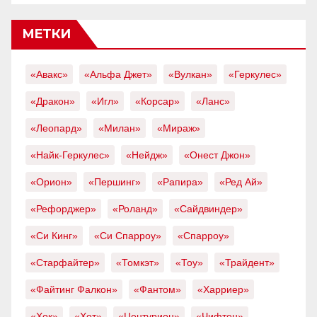
МЕТКИ
«Авакс»
«Альфа Джет»
«Вулкан»
«Геркулес»
«Дракон»
«Игл»
«Корсар»
«Ланс»
«Леопард»
«Милан»
«Мираж»
«Найк-Геркулес»
«Нейдж»
«Онест Джон»
«Орион»
«Першинг»
«Рапира»
«Ред Ай»
«Рефорджер»
«Роланд»
«Сайдвиндер»
«Си Кинг»
«Си Спарроу»
«Спарроу»
«Старфайтер»
«Томкэт»
«Тоу»
«Трайдент»
«Файтинг Фалкон»
«Фантом»
«Харриер»
«Хок»
«Хот»
«Центурион»
«Чифтен»