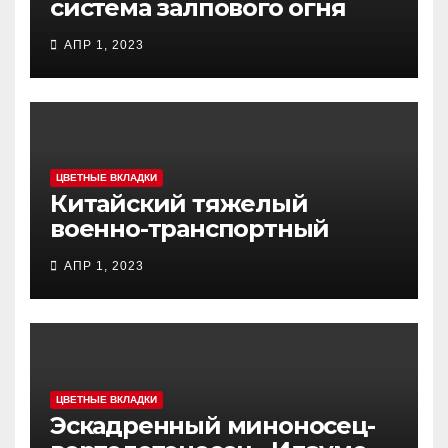
система залпового огня
MCL (Multi-Caliber Launcher)
АПР 1, 2023
ЦВЕТНЫЕ ВКЛАДКИ
Китайский тяжелый
военно-транспортный
самолет (BTC) Y-20
АПР 1, 2023
(«ЮНЬ-20») «Куньпин»
ЦВЕТНЫЕ ВКЛАДКИ
Эскадренный миноносец-