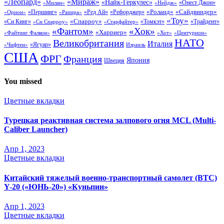
«Леопард»
«Мираж»
«Найк-Геркулес»
«Онест Джон»
«Нейдж»
«Милан»
«Сайдвиндер»
«Роланд»
«Першинг»
«Ред Ай»
«Рефорджер»
«Орион»
«Рапира»
«Тоу»
«Си Кинг»
«Спарроу»
«Томкэт»
«Старфайтер»
«Трайдент»
«Си Спарроу»
«Фантом»
«Хок»
«Харриер»
«Файтинг Фалкон»
«Хот»
«Центурион»
НАТО
Великобритания
Италия
«Ягуар»
«Чифтен»
Израиль
США
ФРГ
Франция
Япония
Швеция
You missed
Цветные вкладки
Турецкая реактивная система залпового огня MCL (Multi-
Caliber Launcher)
Апр 1, 2023
Цветные вкладки
Китайский тяжелый военно-транспортный самолет (BTC)
Y-20 («ЮНЬ-20») «Куньпин»
Апр 1, 2023
Цветные вкладки