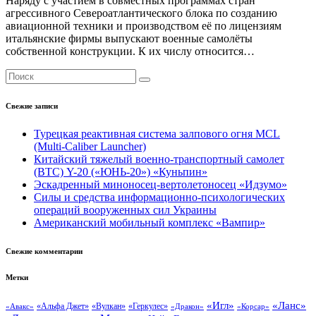
Наряду с участием в совместных программах стран
агрессивного Североатлантического блока по созданию
авиационной техники и производством её по лицензиям
итальянские фирмы выпускают военные самолёты
собственной конструкции. К их числу относится…
Свежие записи
Турецкая реактивная система залпового огня MCL
(Multi-Caliber Launcher)
Китайский тяжелый военно-транспортный самолет
(BTC) Y-20 («ЮНЬ-20») «Куньпин»
Эскадренный миноносец-вертолетоносец «Идзумо»
Силы и средства информационно-психологических
операций вооруженных сил Украины
Американский мобильный комплекс «Вампир»
Свежие комментарии
Метки
«Ланс»
«Игл»
«Вулкан»
«Геркулес»
«Авакс»
«Альфа Джет»
«Дракон»
«Корсар»