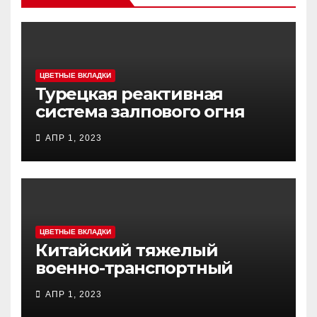
ЦВЕТНЫЕ ВКЛАДКИ
Турецкая реактивная
система залпового огня
MCL (Multi-Caliber Launcher)
АПР 1, 2023
ЦВЕТНЫЕ ВКЛАДКИ
Китайский тяжелый
военно-транспортный
самолет (BTC) Y-20
АПР 1, 2023
(«ЮНЬ-20») «Куньпин»