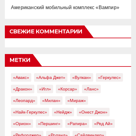
Американский мобильный комплекс «Вампир»
СВЕЖИЕ КОММЕНТАРИИ
МЕТКИ
«Авакс»
«Альфа Джет»
«Вулкан»
«Геркулес»
«Дракон»
«Игл»
«Корсар»
«Ланс»
«Леопард»
«Милан»
«Мираж»
«Найк-Геркулес»
«Нейдж»
«Онест Джон»
«Орион»
«Першинг»
«Рапира»
«Ред Ай»
«Рефорджер»
«Роланд»
«Сайдвиндер»