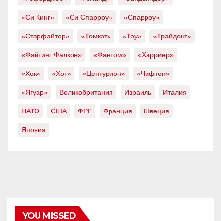
«Си Кинг»
«Си Спарроу»
«Спарроу»
«Старфайтер»
«Томкэт»
«Тоу»
«Трайдент»
«Файтинг Фалкон»
«Фантом»
«Харриер»
«Хок»
«Хот»
«Центурион»
«Чифтен»
«Ягуар»
Великобритания
Израиль
Италия
НАТО
США
ФРГ
Франция
Швеция
Япония
YOU MISSED