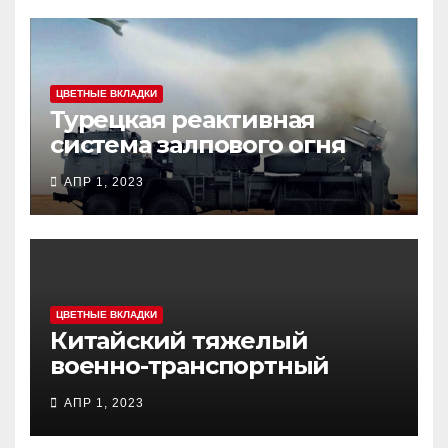
ЦВЕТНЫЕ ВКЛАДКИ
Турецкая реактивная
система залпового огня
MCL (Multi-Caliber Launcher)
АПР 1, 2023
ЦВЕТНЫЕ ВКЛАДКИ
Китайский тяжелый
военно-транспортный
самолет (BTC) Y-20
АПР 1, 2023
(«ЮНЬ-20») «Куньпин»