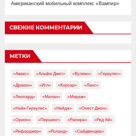
Американский мобильный комплекс «Вампир»
СВЕЖИЕ КОММЕНТАРИИ
МЕТКИ
«Авакс»
«Альфа Джет»
«Вулкан»
«Геркулес»
«Дракон»
«Игл»
«Корсар»
«Ланс»
«Леопард»
«Милан»
«Мираж»
«Найк-Геркулес»
«Нейдж»
«Онест Джон»
«Орион»
«Першинг»
«Рапира»
«Ред Ай»
«Рефорджер»
«Роланд»
«Сайдвиндер»