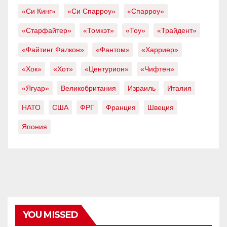
«Си Кинг»
«Си Спарроу»
«Спарроу»
«Старфайтер»
«Томкэт»
«Тоу»
«Трайдент»
«Файтинг Фалкон»
«Фантом»
«Харриер»
«Хок»
«Хот»
«Центурион»
«Чифтен»
«Ягуар»
Великобритания
Израиль
Италия
НАТО
США
ФРГ
Франция
Швеция
Япония
YOU MISSED