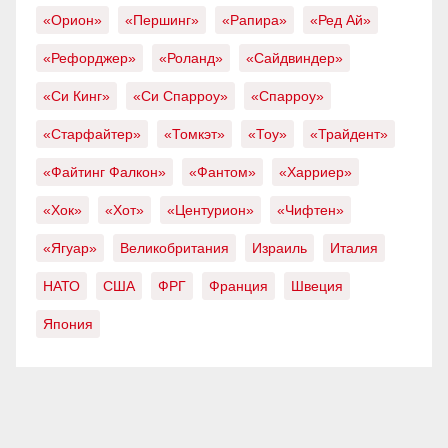
«Орион»
«Першинг»
«Рапира»
«Ред Ай»
«Рефорджер»
«Роланд»
«Сайдвиндер»
«Си Кинг»
«Си Спарроу»
«Спарроу»
«Старфайтер»
«Томкэт»
«Тоу»
«Трайдент»
«Файтинг Фалкон»
«Фантом»
«Харриер»
«Хок»
«Хот»
«Центурион»
«Чифтен»
«Ягуар»
Великобритания
Израиль
Италия
НАТО
США
ФРГ
Франция
Швеция
Япония