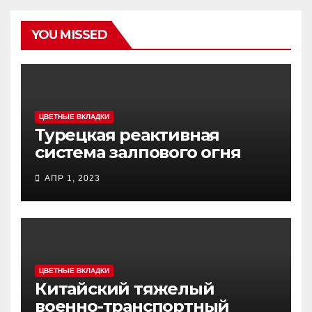
YOU MISSED
ЦВЕТНЫЕ ВКЛАДКИ
Турецкая реактивная
система залпового огня
MCL (Multi-Caliber Launcher)
АПР 1, 2023
ЦВЕТНЫЕ ВКЛАДКИ
Китайский тяжелый
военно-транспортный