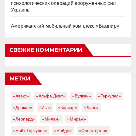
психологических операций вооруженных сил
Украины
Американский мобильный комплекс «Вампир»
СВЕЖИЕ КОММЕНТАРИИ
МЕТКИ
«Авакс»
«Альфа Джет»
«Вулкан»
«Геркулес»
«Дракон»
«Игл»
«Корсар»
«Ланс»
«Леопард»
«Милан»
«Мираж»
«Найк-Геркулес»
«Нейдж»
«Онест Джон»