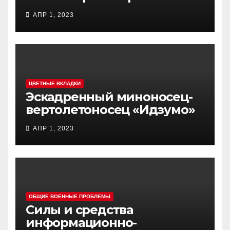
самолет (BTC) Y-20
АПР 1, 2023
(«ЮНЬ-20») «Куньпин»
ЦВЕТНЫЕ ВКЛАДКИ
Эскадренный миноносец-
вертолетоносец «Идзумо»
АПР 1, 2023
ОБЩИЕ ВОЕННЫЕ ПРОБЛЕМЫ
Силы и средства
информационно-