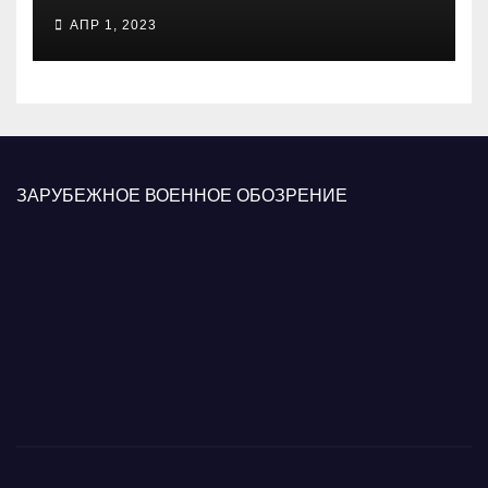
психологических операций
АПР 1, 2023
вооруженных сил Украины
ЗАРУБЕЖНОЕ ВОЕННОЕ ОБОЗРЕНИЕ