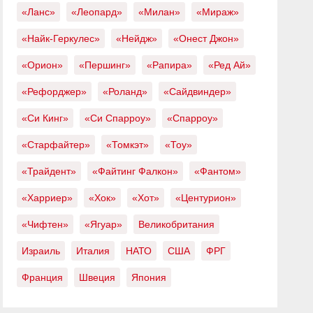
«Ланс»
«Леопард»
«Милан»
«Мираж»
«Найк-Геркулес»
«Нейдж»
«Онест Джон»
«Орион»
«Першинг»
«Рапира»
«Ред Ай»
«Рефорджер»
«Роланд»
«Сайдвиндер»
«Си Кинг»
«Си Спарроу»
«Спарроу»
«Старфайтер»
«Томкэт»
«Тоу»
«Трайдент»
«Файтинг Фалкон»
«Фантом»
«Харриер»
«Хок»
«Хот»
«Центурион»
«Чифтен»
«Ягуар»
Великобритания
Израиль
Италия
НАТО
США
ФРГ
Франция
Швеция
Япония