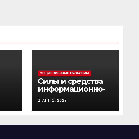
ОБЩИЕ ВОЕННЫЕ ПРОБЛЕМЫ
Силы и средства
информационно-
ц
психологических
АПР 1, 2023
операций
вооруженных сил
Украины