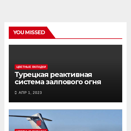
YOU MISSED
ЦВЕТНЫЕ ВКЛАДКИ
Турецкая реактивная
система залпового огня
MCL (Multi-Caliber Launcher)
АПР 1, 2023