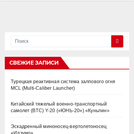
СВЕЖИЕ ЗАПИСИ
Турецкая реактивная система залпового огня
MCL (Multi-Caliber Launcher)
Китайский тяжелый военно-транспортный
самолет (BTC) Y-20 («ЮНЬ-20») «Куньпин»
Эскадренный миноносец-вертолетоносец
«Идзумо»