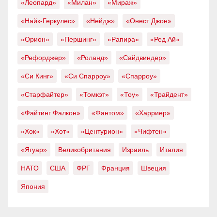
«Леопард»
«Милан»
«Мираж»
«Найк-Геркулес»
«Нейдж»
«Онест Джон»
«Орион»
«Першинг»
«Рапира»
«Ред Ай»
«Рефорджер»
«Роланд»
«Сайдвиндер»
«Си Кинг»
«Си Спарроу»
«Спарроу»
«Старфайтер»
«Томкэт»
«Тоу»
«Трайдент»
«Файтинг Фалкон»
«Фантом»
«Харриер»
«Хок»
«Хот»
«Центурион»
«Чифтен»
«Ягуар»
Великобритания
Израиль
Италия
НАТО
США
ФРГ
Франция
Швеция
Япония