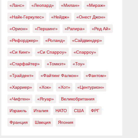
«Ланс»
«Леопард»
«Милан»
«Мираж»
«Найк-Геркулес»
«Нейдж»
«Онест Джон»
«Орион»
«Першинг»
«Рапира»
«Ред Ай»
«Рефорджер»
«Роланд»
«Сайдвиндер»
«Си Кинг»
«Си Спарроу»
«Спарроу»
«Старфайтер»
«Томкэт»
«Тоу»
«Трайдент»
«Файтинг Фалкон»
«Фантом»
«Харриер»
«Хок»
«Хот»
«Центурион»
«Чифтен»
«Ягуар»
Великобритания
Израиль
Италия
НАТО
США
ФРГ
Франция
Швеция
Япония