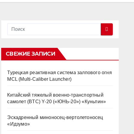
СВЕЖИЕ ЗАПИСИ
Турецкая реактивная система залпового огня
MCL (Multi-Caliber Launcher)
Китайский тяжелый военно-транспортный
самолет (BTC) Y-20 («ЮНЬ-20») «Куньпин»
Эскадренный миноносец-вертолетоносец
«Идзумо»