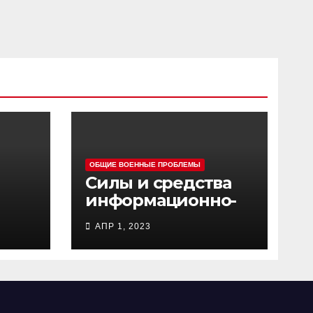
ОБЩИЕ ВОЕННЫЕ ПРОБЛЕМЫ
Силы и средства
информационно-
ц
психологических
АПР 1, 2023
операций
вооруженных сил
Украины