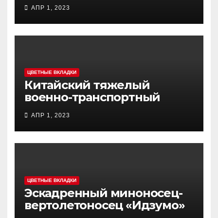
MCL (Multi-Caliber Launcher)
АПР 1, 2023
ЦВЕТНЫЕ ВКЛАДКИ
Китайский тяжелый
военно-транспортный
самолет (BTC) Y-20
АПР 1, 2023
(«ЮНЬ-20») «Куньпин»
ЦВЕТНЫЕ ВКЛАДКИ
Эскадренный миноносец-
вертолетоносец «Идзумо»