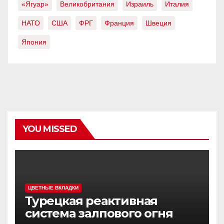
«Ягуар»
Великобритания
Израиль
Италия
НАТО
США
ФРГ
Франция
Швеция
Япония
YOU MISSED
ЦВЕТНЫЕ ВКЛАДКИ
Турецкая реактивная
система залпового огня