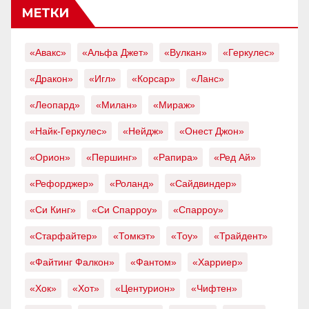
МЕТКИ
«Авакс»
«Альфа Джет»
«Вулкан»
«Геркулес»
«Дракон»
«Игл»
«Корсар»
«Ланс»
«Леопард»
«Милан»
«Мираж»
«Найк-Геркулес»
«Нейдж»
«Онест Джон»
«Орион»
«Першинг»
«Рапира»
«Ред Ай»
«Рефорджер»
«Роланд»
«Сайдвиндер»
«Си Кинг»
«Си Спарроу»
«Спарроу»
«Старфайтер»
«Томкэт»
«Тоу»
«Трайдент»
«Файтинг Фалкон»
«Фантом»
«Харриер»
«Хок»
«Хот»
«Центурион»
«Чифтен»