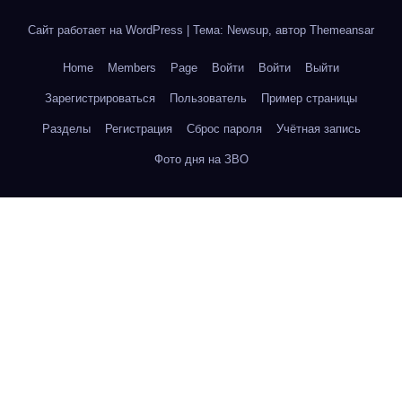
Сайт работает на WordPress
|
Тема: Newsup, автор
Themeansar
Home
Members
Page
Войти
Войти
Выйти
Зарегистрироваться
Пользователь
Пример страницы
Разделы
Регистрация
Сброс пароля
Учётная запись
Фото дня на ЗВО