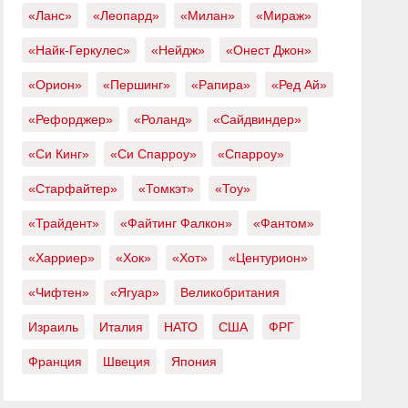
«Ланс»
«Леопард»
«Милан»
«Мираж»
«Найк-Геркулес»
«Нейдж»
«Онест Джон»
«Орион»
«Першинг»
«Рапира»
«Ред Ай»
«Рефорджер»
«Роланд»
«Сайдвиндер»
«Си Кинг»
«Си Спарроу»
«Спарроу»
«Старфайтер»
«Томкэт»
«Тоу»
«Трайдент»
«Файтинг Фалкон»
«Фантом»
«Харриер»
«Хок»
«Хот»
«Центурион»
«Чифтен»
«Ягуар»
Великобритания
Израиль
Италия
НАТО
США
ФРГ
Франция
Швеция
Япония