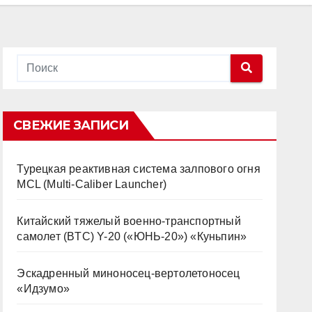
СВЕЖИЕ ЗАПИСИ
Турецкая реактивная система залпового огня
MCL (Multi-Caliber Launcher)
Китайский тяжелый военно-транспортный
самолет (BTC) Y-20 («ЮНЬ-20») «Куньпин»
Эскадренный миноносец-вертолетоносец
«Идзумо»