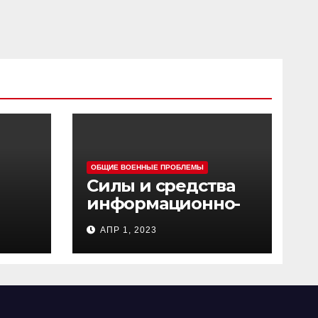
ОБЩИЕ ВОЕННЫЕ ПРОБЛЕМЫ
Силы и средства
информационно-
ц
психологических
АПР 1, 2023
операций
вооруженных сил
Украины