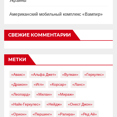
Украины
Американский мобильный комплекс «Вампир»
СВЕЖИЕ КОММЕНТАРИИ
МЕТКИ
«Авакс»
«Альфа Джет»
«Вулкан»
«Геркулес»
«Дракон»
«Игл»
«Корсар»
«Ланс»
«Леопард»
«Милан»
«Мираж»
«Найк-Геркулес»
«Нейдж»
«Онест Джон»
«Орион»
«Першинг»
«Рапира»
«Ред Ай»