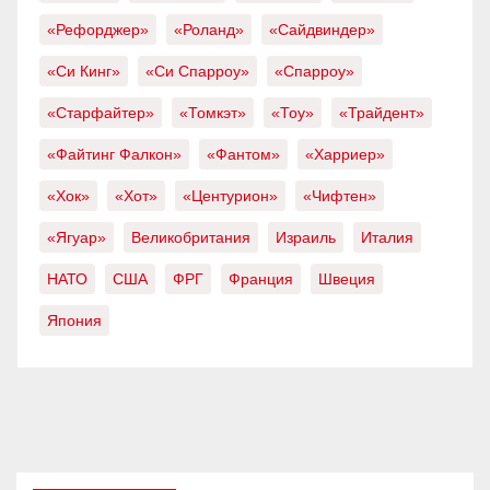
«Рефорджер»
«Роланд»
«Сайдвиндер»
«Си Кинг»
«Си Спарроу»
«Спарроу»
«Старфайтер»
«Томкэт»
«Тоу»
«Трайдент»
«Файтинг Фалкон»
«Фантом»
«Харриер»
«Хок»
«Хот»
«Центурион»
«Чифтен»
«Ягуар»
Великобритания
Израиль
Италия
НАТО
США
ФРГ
Франция
Швеция
Япония