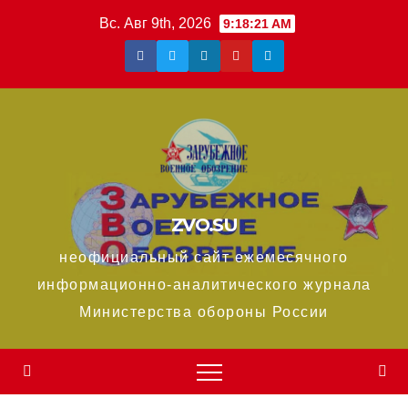
Перейти
Вс. Авг 9th, 2026
9:18:22 AM
к
содержимому
ZVO.SU
неофициальный сайт ежемесячного
информационно-аналитического журнала
Министерства обороны России