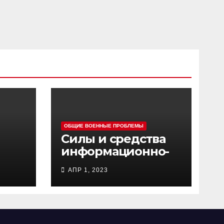
ОБЩИЕ ВОЕННЫЕ ПРОБЛЕМЫ
Силы и средства
информационно-
ц
психологических
АПР 1, 2023
операций
вооруженных сил
Украины