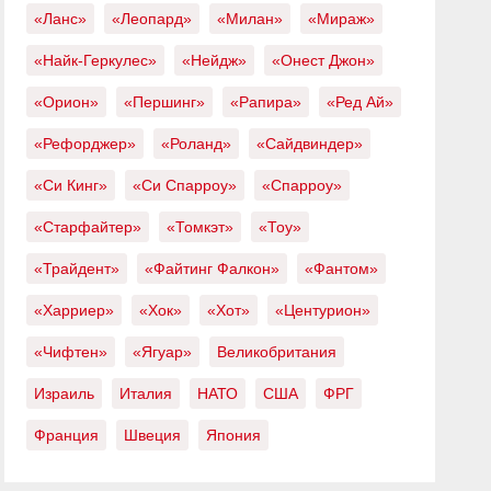
«Ланс»
«Леопард»
«Милан»
«Мираж»
«Найк-Геркулес»
«Нейдж»
«Онест Джон»
«Орион»
«Першинг»
«Рапира»
«Ред Ай»
«Рефорджер»
«Роланд»
«Сайдвиндер»
«Си Кинг»
«Си Спарроу»
«Спарроу»
«Старфайтер»
«Томкэт»
«Тоу»
«Трайдент»
«Файтинг Фалкон»
«Фантом»
«Харриер»
«Хок»
«Хот»
«Центурион»
«Чифтен»
«Ягуар»
Великобритания
Израиль
Италия
НАТО
США
ФРГ
Франция
Швеция
Япония