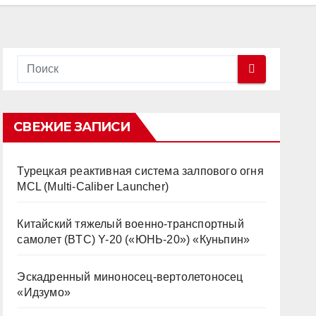
СВЕЖИЕ ЗАПИСИ
Турецкая реактивная система залпового огня
MCL (Multi-Caliber Launcher)
Китайский тяжелый военно-транспортный
самолет (BTC) Y-20 («ЮНЬ-20») «Куньпин»
Эскадренный миноносец-вертолетоносец
«Идзумо»