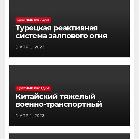
ЦВЕТНЫЕ ВКЛАДКИ
Турецкая реактивная
система залпового огня
MCL (Multi-Caliber Launcher)
АПР 1, 2023
ЦВЕТНЫЕ ВКЛАДКИ
Китайский тяжелый
военно-транспортный
самолет (BTC) Y-20
АПР 1, 2023
(«ЮНЬ-20») «Куньпин»