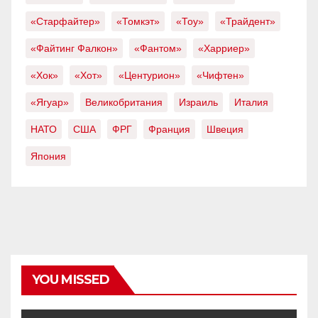
«Старфайтер»
«Томкэт»
«Тоу»
«Трайдент»
«Файтинг Фалкон»
«Фантом»
«Харриер»
«Хок»
«Хот»
«Центурион»
«Чифтен»
«Ягуар»
Великобритания
Израиль
Италия
НАТО
США
ФРГ
Франция
Швеция
Япония
YOU MISSED