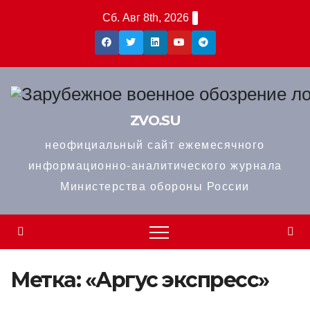
Перейти
Сб. Авг 8th, 2026
к
содержимому
ZVO.SU
неофициальный сайт ежемесячного
информационно-аналитического журнала
Министерства обороны России
Метка:
«Аргус экспресс»