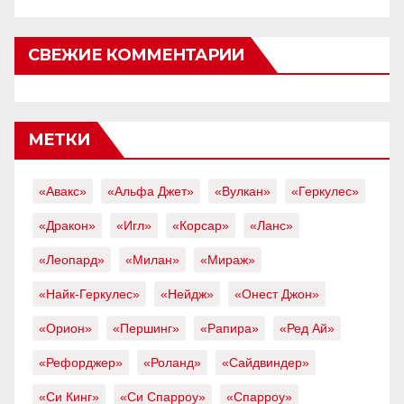
СВЕЖИЕ КОММЕНТАРИИ
МЕТКИ
«Авакс»
«Альфа Джет»
«Вулкан»
«Геркулес»
«Дракон»
«Игл»
«Корсар»
«Ланс»
«Леопард»
«Милан»
«Мираж»
«Найк-Геркулес»
«Нейдж»
«Онест Джон»
«Орион»
«Першинг»
«Рапира»
«Ред Ай»
«Рефорджер»
«Роланд»
«Сайдвиндер»
«Си Кинг»
«Си Спарроу»
«Спарроу»