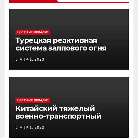
ЦВЕТНЫЕ ВКЛАДКИ
Турецкая реактивная
система залпового огня
MCL (Multi-Caliber Launcher)
АПР 1, 2023
ЦВЕТНЫЕ ВКЛАДКИ
Китайский тяжелый
военно-транспортный
самолет (BTC) Y-20
АПР 1, 2023
(«ЮНЬ-20») «Куньпин»