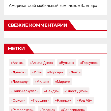
Американский мобильный комплекс «Вампир»
СВЕЖИЕ КОММЕНТАРИИ
МЕТКИ
«Авакс»
«Альфа Джет»
«Вулкан»
«Геркулес»
«Дракон»
«Игл»
«Корсар»
«Ланс»
«Леопард»
«Милан»
«Мираж»
«Найк-Геркулес»
«Нейдж»
«Онест Джон»
«Орион»
«Першинг»
«Рапира»
«Ред Ай»
«Рефорджер»
«Роланд»
«Сайдвиндер»