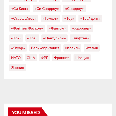
«Си Кинг»
«Си Спарроу»
«Спарроу»
«Старфайтер»
«Томкэт»
«Тоу»
«Трайдент»
«Файтинг Фалкон»
«Фантом»
«Харриер»
«Хок»
«Хот»
«Центурион»
«Чифтен»
«Ягуар»
Великобритания
Израиль
Италия
НАТО
США
ФРГ
Франция
Швеция
Япония
YOU MISSED