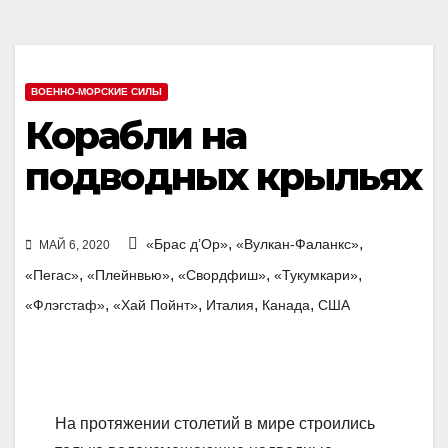
ВОЕННО-МОРСКИЕ СИЛЫ
Корабли на
подводных крыльях
,
,
«Брас д’Ор»
«Вулкан-Фаланкс»
МАЙ 6, 2020
,
,
,
,
«Пегас»
«Плейнвью»
«Свордфиш»
«Тукумкари»
,
,
,
,
«Флэгстаф»
«Хай Пойнт»
Италия
Канада
США
На протяжении столетий в мире строились