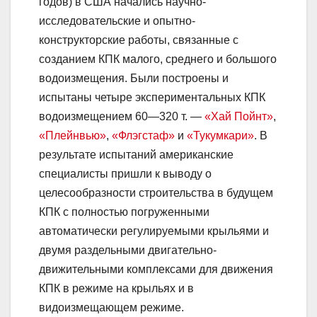
годов) в США начались научно-
исследовательские и опытно-
конструкторские работы, связанные с
созданием КПК малого, среднего и большого
водоизмещения. Были построены и
испытаны четыре экспериментальных КПК
водоизмещением 60—320 т. —
«Хай Пойнт»
,
«Плейнвью»
,
«Флэгстаф»
и
«Тукумкари»
. В
результате испытаний американские
специалисты пришли к выводу о
целесообразности строительства в будущем
КПК с полностью погруженными
автоматически регулируемыми крыльями и
двумя раздельными двигательно-
движительными комплексами для движения
КПК в режиме на крыльях и в
видоизмещающем режиме.