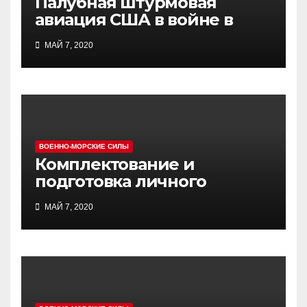
Палубная штурмовая
авиация США в войне в
Индокитае
МАЙ 7, 2020
ВОЕННО-МОРСКИЕ СИЛЫ
Комплектование и
подготовка личного
состава атомных ракетных
МАЙ 7, 2020
подводных сил США