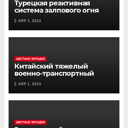
Турецкая реактивная
система залпового огня
MCL (Multi-Caliber Launcher)
АПР 1, 2023
ЦВЕТНЫЕ ВКЛАДКИ
Китайский тяжелый
военно-транспортный
самолет (BTC) Y-20
АПР 1, 2023
(«ЮНЬ-20») «Куньпин»
ЦВЕТНЫЕ ВКЛАДКИ