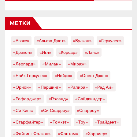
МЕТКИ
«Авакс»
«Альфа Джет»
«Вулкан»
«Геркулес»
«Дракон»
«Игл»
«Корсар»
«Ланс»
«Леопард»
«Милан»
«Мираж»
«Найк-Геркулес»
«Нейдж»
«Онест Джон»
«Орион»
«Першинг»
«Рапира»
«Ред Ай»
«Рефорджер»
«Роланд»
«Сайдвиндер»
«Си Кинг»
«Си Спарроу»
«Спарроу»
«Старфайтер»
«Томкэт»
«Тоу»
«Трайдент»
«Файтинг Фалкон»
«Фантом»
«Харриер»