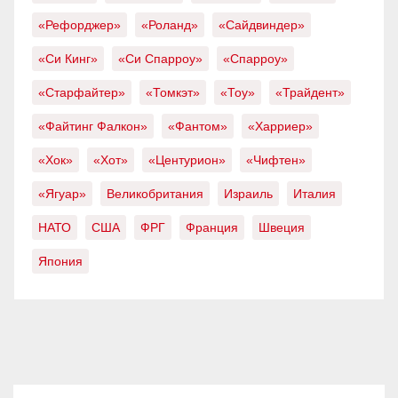
«Рефорджер»
«Роланд»
«Сайдвиндер»
«Си Кинг»
«Си Спарроу»
«Спарроу»
«Старфайтер»
«Томкэт»
«Тоу»
«Трайдент»
«Файтинг Фалкон»
«Фантом»
«Харриер»
«Хок»
«Хот»
«Центурион»
«Чифтен»
«Ягуар»
Великобритания
Израиль
Италия
НАТО
США
ФРГ
Франция
Швеция
Япония