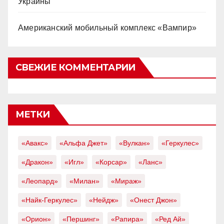
Украины
Американский мобильный комплекс «Вампир»
СВЕЖИЕ КОММЕНТАРИИ
МЕТКИ
«Авакс»
«Альфа Джет»
«Вулкан»
«Геркулес»
«Дракон»
«Игл»
«Корсар»
«Ланс»
«Леопард»
«Милан»
«Мираж»
«Найк-Геркулес»
«Нейдж»
«Онест Джон»
«Орион»
«Першинг»
«Рапира»
«Ред Ай»