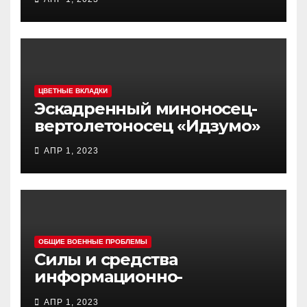
(«ЮНЬ-20») «Куньпин»
ЦВЕТНЫЕ ВКЛАДКИ
Эскадренный миноносец-
вертолетоносец «Идзумо»
АПР 1, 2023
ОБЩИЕ ВОЕННЫЕ ПРОБЛЕМЫ
Силы и средства
информационно-
психологических операций
АПР 1, 2023