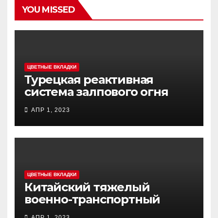
YOU MISSED
ЦВЕТНЫЕ ВКЛАДКИ
Турецкая реактивная
система залпового огня
MCL (Multi-Caliber Launcher)
АПР 1, 2023
ЦВЕТНЫЕ ВКЛАДКИ
Китайский тяжелый
военно-транспортный
самолет (BTC) Y-20
АПР 1, 2023