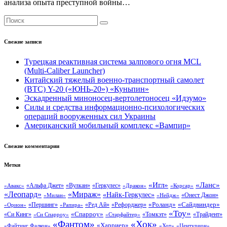
анализа опыта преступной войны…
Свежие записи
Турецкая реактивная система залпового огня MCL
(Multi-Caliber Launcher)
Китайский тяжелый военно-транспортный самолет
(BTC) Y-20 («ЮНЬ-20») «Куньпин»
Эскадренный миноносец-вертолетоносец «Идзумо»
Силы и средства информационно-психологических
операций вооруженных сил Украины
Американский мобильный комплекс «Вампир»
Свежие комментарии
Метки
«Ланс»
«Игл»
«Вулкан»
«Геркулес»
«Авакс»
«Альфа Джет»
«Дракон»
«Корсар»
«Леопард»
«Мираж»
«Найк-Геркулес»
«Онест Джон»
«Нейдж»
«Милан»
«Сайдвиндер»
«Роланд»
«Першинг»
«Ред Ай»
«Рефорджер»
«Орион»
«Рапира»
«Тоу»
«Си Кинг»
«Спарроу»
«Томкэт»
«Старфайтер»
«Трайдент»
«Си Спарроу»
«Фантом»
«Хок»
«Харриер»
«Файтинг Фалкон»
«Хот»
«Центурион»