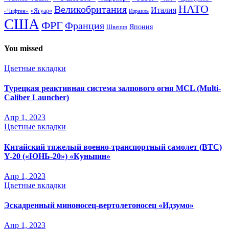
НАТО
Великобритания
Италия
«Ягуар»
«Чифтен»
Израиль
США
ФРГ
Франция
Япония
Швеция
You missed
Цветные вкладки
Турецкая реактивная система залпового огня MCL (Multi-
Caliber Launcher)
Апр 1, 2023
Цветные вкладки
Китайский тяжелый военно-транспортный самолет (BTC)
Y-20 («ЮНЬ-20») «Куньпин»
Апр 1, 2023
Цветные вкладки
Эскадренный миноносец-вертолетоносец «Идзумо»
Апр 1, 2023