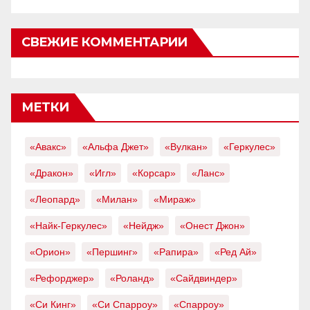
СВЕЖИЕ КОММЕНТАРИИ
МЕТКИ
«Авакс»
«Альфа Джет»
«Вулкан»
«Геркулес»
«Дракон»
«Игл»
«Корсар»
«Ланс»
«Леопард»
«Милан»
«Мираж»
«Найк-Геркулес»
«Нейдж»
«Онест Джон»
«Орион»
«Першинг»
«Рапира»
«Ред Ай»
«Рефорджер»
«Роланд»
«Сайдвиндер»
«Си Кинг»
«Си Спарроу»
«Спарроу»