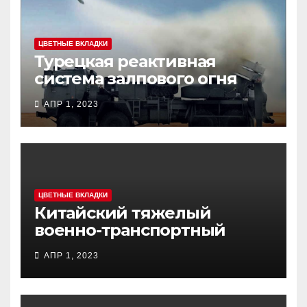
ЦВЕТНЫЕ ВКЛАДКИ
Турецкая реактивная
система залпового огня
MCL (Multi-Caliber Launcher)
АПР 1, 2023
ЦВЕТНЫЕ ВКЛАДКИ
Китайский тяжелый
военно-транспортный
самолет (BTC) Y-20
АПР 1, 2023
(«ЮНЬ-20») «Куньпин»