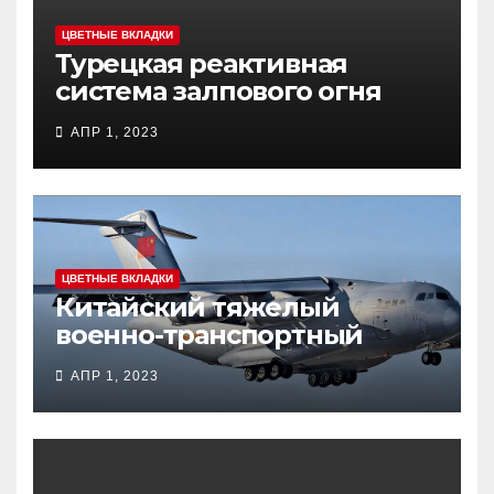
ЦВЕТНЫЕ ВКЛАДКИ
Турецкая реактивная
система залпового огня
MCL (Multi-Caliber Launcher)
АПР 1, 2023
ЦВЕТНЫЕ ВКЛАДКИ
Китайский тяжелый
военно-транспортный
самолет (BTC) Y-20
АПР 1, 2023
(«ЮНЬ-20») «Куньпин»