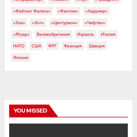
«Файтинг Фалкон»
«Фантом»
«Харриер»
«Хок»
«Хот»
«Центурион»
«Чифтен»
«Ягуар»
Великобритания
Израиль
Италия
НАТО
США
ФРГ
Франция
Швеция
Япония
YOU MISSED