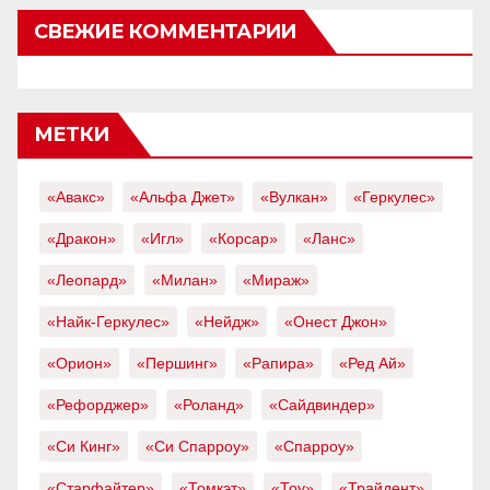
СВЕЖИЕ КОММЕНТАРИИ
МЕТКИ
«Авакс»
«Альфа Джет»
«Вулкан»
«Геркулес»
«Дракон»
«Игл»
«Корсар»
«Ланс»
«Леопард»
«Милан»
«Мираж»
«Найк-Геркулес»
«Нейдж»
«Онест Джон»
«Орион»
«Першинг»
«Рапира»
«Ред Ай»
«Рефорджер»
«Роланд»
«Сайдвиндер»
«Си Кинг»
«Си Спарроу»
«Спарроу»
«Старфайтер»
«Томкэт»
«Тоу»
«Трайдент»