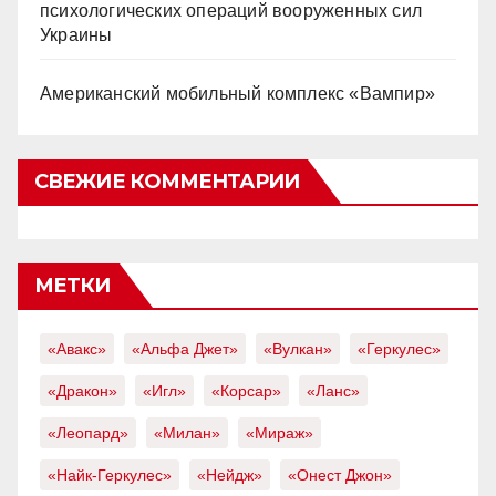
психологических операций вооруженных сил
Украины
Американский мобильный комплекс «Вампир»
СВЕЖИЕ КОММЕНТАРИИ
МЕТКИ
«Авакс»
«Альфа Джет»
«Вулкан»
«Геркулес»
«Дракон»
«Игл»
«Корсар»
«Ланс»
«Леопард»
«Милан»
«Мираж»
«Найк-Геркулес»
«Нейдж»
«Онест Джон»