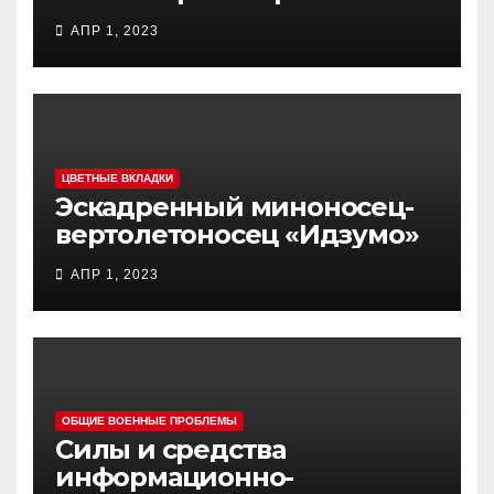
самолет (BTC) Y-20
АПР 1, 2023
(«ЮНЬ-20») «Куньпин»
ЦВЕТНЫЕ ВКЛАДКИ
Эскадренный миноносец-
вертолетоносец «Идзумо»
АПР 1, 2023
ОБЩИЕ ВОЕННЫЕ ПРОБЛЕМЫ
Силы и средства
информационно-