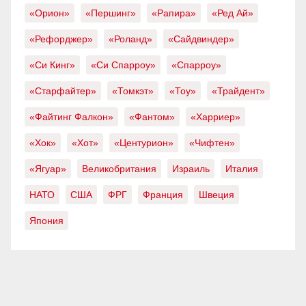
«Орион»
«Першинг»
«Рапира»
«Ред Ай»
«Рефорджер»
«Роланд»
«Сайдвиндер»
«Си Кинг»
«Си Спарроу»
«Спарроу»
«Старфайтер»
«Томкэт»
«Тоу»
«Трайдент»
«Файтинг Фалкон»
«Фантом»
«Харриер»
«Хок»
«Хот»
«Центурион»
«Чифтен»
«Ягуар»
Великобритания
Израиль
Италия
НАТО
США
ФРГ
Франция
Швеция
Япония