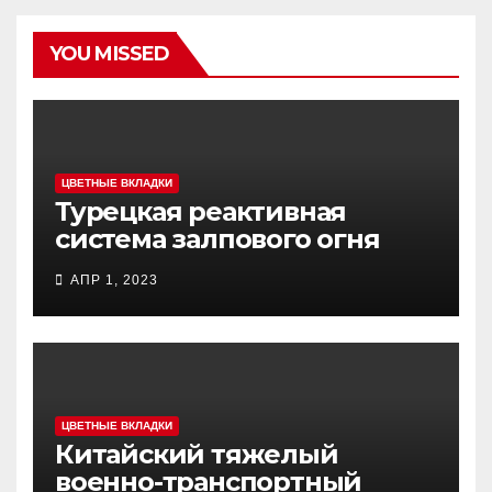
YOU MISSED
ЦВЕТНЫЕ ВКЛАДКИ
Турецкая реактивная
система залпового огня
MCL (Multi-Caliber Launcher)
АПР 1, 2023
ЦВЕТНЫЕ ВКЛАДКИ
Китайский тяжелый
военно-транспортный