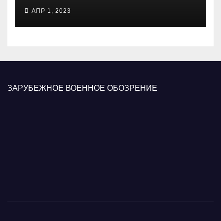
психологических операций
АПР 1, 2023
вооруженных сил Украины
ЗАРУБЕЖНОЕ ВОЕННОЕ ОБОЗРЕНИЕ