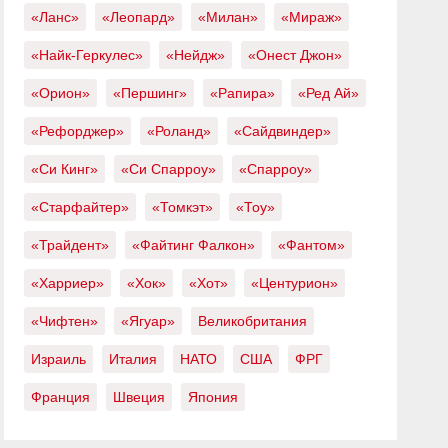
«Ланс»
«Леопард»
«Милан»
«Мираж»
«Найк-Геркулес»
«Нейдж»
«Онест Джон»
«Орион»
«Першинг»
«Рапира»
«Ред Ай»
«Рефорджер»
«Роланд»
«Сайдвиндер»
«Си Кинг»
«Си Спарроу»
«Спарроу»
«Старфайтер»
«Томкэт»
«Тоу»
«Трайдент»
«Файтинг Фалкон»
«Фантом»
«Харриер»
«Хок»
«Хот»
«Центурион»
«Чифтен»
«Ягуар»
Великобритания
Израиль
Италия
НАТО
США
ФРГ
Франция
Швеция
Япония