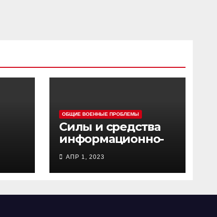
ОБЩИЕ ВОЕННЫЕ ПРОБЛЕМЫ
Силы и средства
информационно-
ц
психологических
АПР 1, 2023
операций
вооруженных сил
Украины