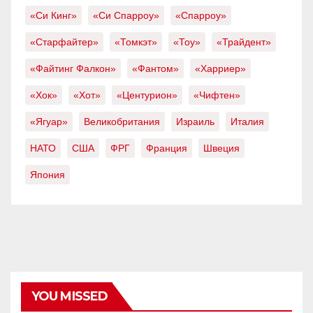
«Си Кинг»
«Си Спарроу»
«Спарроу»
«Старфайтер»
«Томкэт»
«Тоу»
«Трайдент»
«Файтинг Фалкон»
«Фантом»
«Харриер»
«Хок»
«Хот»
«Центурион»
«Чифтен»
«Ягуар»
Великобритания
Израиль
Италия
НАТО
США
ФРГ
Франция
Швеция
Япония
YOU MISSED