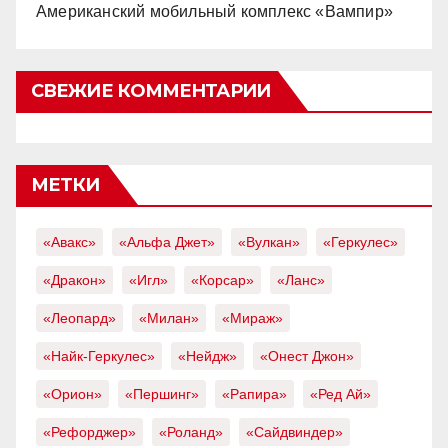
Американский мобильный комплекс «Вампир»
СВЕЖИЕ КОММЕНТАРИИ
МЕТКИ
«Авакс»
«Альфа Джет»
«Вулкан»
«Геркулес»
«Дракон»
«Игл»
«Корсар»
«Ланс»
«Леопард»
«Милан»
«Мираж»
«Найк-Геркулес»
«Нейдж»
«Онест Джон»
«Орион»
«Першинг»
«Рапира»
«Ред Ай»
«Рефорджер»
«Роланд»
«Сайдвиндер»