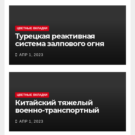
ЦВЕТНЫЕ ВКЛАДКИ
Турецкая реактивная
система залпового огня
MCL (Multi-Caliber Launcher)
АПР 1, 2023
ЦВЕТНЫЕ ВКЛАДКИ
Китайский тяжелый
военно-транспортный
самолет (BTC) Y-20
АПР 1, 2023
(«ЮНЬ-20») «Куньпин»