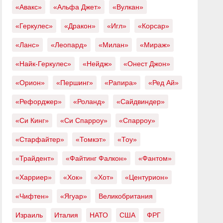
«Авакс»
«Альфа Джет»
«Вулкан»
«Геркулес»
«Дракон»
«Игл»
«Корсар»
«Ланс»
«Леопард»
«Милан»
«Мираж»
«Найк-Геркулес»
«Нейдж»
«Онест Джон»
«Орион»
«Першинг»
«Рапира»
«Ред Ай»
«Рефорджер»
«Роланд»
«Сайдвиндер»
«Си Кинг»
«Си Спарроу»
«Спарроу»
«Старфайтер»
«Томкэт»
«Тоу»
«Трайдент»
«Файтинг Фалкон»
«Фантом»
«Харриер»
«Хок»
«Хот»
«Центурион»
«Чифтен»
«Ягуар»
Великобритания
Израиль
Италия
НАТО
США
ФРГ