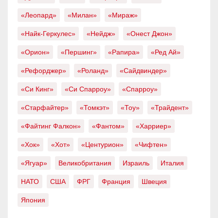
«Леопард»
«Милан»
«Мираж»
«Найк-Геркулес»
«Нейдж»
«Онест Джон»
«Орион»
«Першинг»
«Рапира»
«Ред Ай»
«Рефорджер»
«Роланд»
«Сайдвиндер»
«Си Кинг»
«Си Спарроу»
«Спарроу»
«Старфайтер»
«Томкэт»
«Тоу»
«Трайдент»
«Файтинг Фалкон»
«Фантом»
«Харриер»
«Хок»
«Хот»
«Центурион»
«Чифтен»
«Ягуар»
Великобритания
Израиль
Италия
НАТО
США
ФРГ
Франция
Швеция
Япония