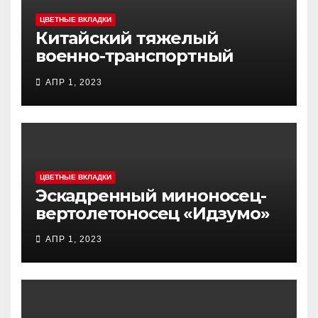
ЦВЕТНЫЕ ВКЛАДКИ
Китайский тяжелый
военно-транспортный
самолет (BTC) Y-20
АПР 1, 2023
(«ЮНЬ-20») «Куньпин»
ЦВЕТНЫЕ ВКЛАДКИ
Эскадренный миноносец-
вертолетоносец «Идзумо»
АПР 1, 2023