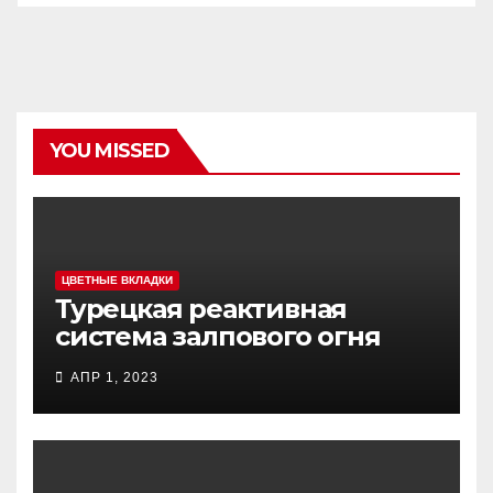
YOU MISSED
ЦВЕТНЫЕ ВКЛАДКИ
Турецкая реактивная
система залпового огня
MCL (Multi-Caliber Launcher)
АПР 1, 2023