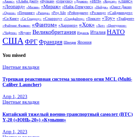
«Ланс»
«Игл»
«Вулкан»
«Геркулес»
«Авакс»
«Альфа Джет»
«Дракон»
«Корсар»
«Леопард»
«Мираж»
«Найк-Геркулес»
«Онест Джон»
«Нейдж»
«Милан»
«Сайдвиндер»
«Роланд»
«Першинг»
«Ред Ай»
«Рефорджер»
«Орион»
«Рапира»
«Тоу»
«Си Кинг»
«Спарроу»
«Томкэт»
«Старфайтер»
«Трайдент»
«Си Спарроу»
«Фантом»
«Хок»
«Харриер»
«Файтинг Фалкон»
«Хот»
«Центурион»
НАТО
Великобритания
Италия
«Ягуар»
«Чифтен»
Израиль
США
ФРГ
Франция
Япония
Швеция
You missed
Цветные вкладки
Турецкая реактивная система залпового огня MCL (Multi-
Caliber Launcher)
Апр 1, 2023
Цветные вкладки
Китайский тяжелый военно-транспортный самолет (BTC)
Y-20 («ЮНЬ-20») «Куньпин»
Апр 1, 2023