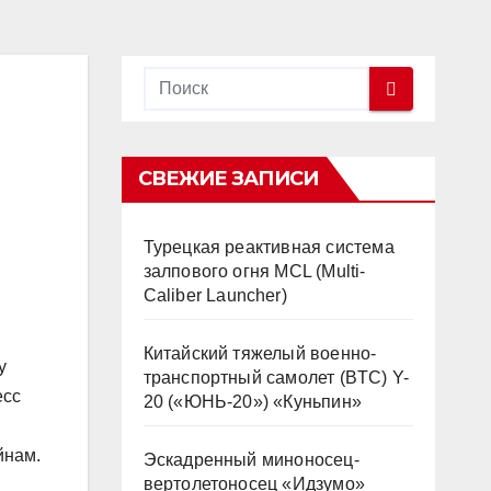
СВЕЖИЕ ЗАПИСИ
Турецкая реактивная система
залпового огня MCL (Multi-
Caliber Launcher)
Китайский тяжелый военно-
у
транспортный самолет (BTC) Y-
есс
20 («ЮНЬ-20») «Куньпин»
йнам.
Эскадренный миноносец-
вертолетоносец «Идзумо»