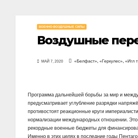
ВОЕННО-ВОЗДУШНЫЕ СИЛЫ
Воздушные пер
,
,
«Белфаст»
«Геркулес»
«Игл 
МАЙ 7, 2020
Программа дальнейшей борьбы за мир и между
предусматривает углубление разрядки напряжё
противостоят реакционные круги империалист
нормализации международных отношении. Это д
рекордные военные бюджеты для финансирован
Именно в этих целях в последние годы Пентаг