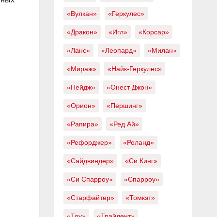
«Вулкан»
«Геркулес»
«Дракон»
«Игл»
«Корсар»
«Ланс»
«Леопард»
«Милан»
«Мираж»
«Найк-Геркулес»
«Нейдж»
«Онест Джон»
«Орион»
«Першинг»
«Рапира»
«Ред Ай»
«Рефорджер»
«Роланд»
«Сайдвиндер»
«Си Кинг»
«Си Спарроу»
«Спарроу»
«Старфайтер»
«Томкэт»
«Тоу»
«Трайдент»