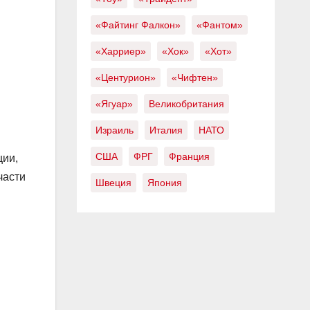
«Файтинг Фалкон»
«Фантом»
«Харриер»
«Хок»
«Хот»
«Центурион»
«Чифтен»
«Ягуар»
Великобритания
Израиль
Италия
НАТО
США
ФРГ
Франция
ции,
части
Швеция
Япония