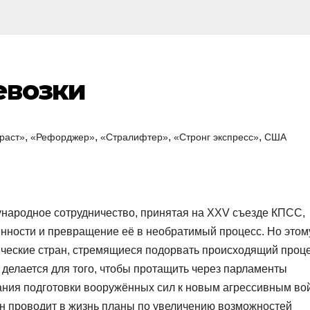
евозки
,
,
,
,
траст»
«Рефорджер»
«Стралифтер»
«Стронг экспресс»
США
народное сотрудничество, принятая на XXV съезде КПСС,
нности и превращение её в необратимый процесс. Но этом
ические стран, стремящиеся подорвать происходящий проц
елается для того, чтобы протащить через парламенты
ия подготовки вооружённых сил к новым агрессивным во
он проводит в жизнь планы по увеличению возможностей