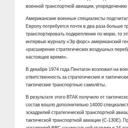
военной транспортной авиации, упорядочению 
Американские военные специалисты подсчитал
Европу потребуется почти в два раза больше тр
транспортировать подкрепление по морю, то эти
интервью журналу «Эр форс» американский ген
«расширение стратегических воздушных переб
настоящее время».
В декабре 1974 года Пентагон возложил на во
ответственность за стратегические и тактичес
тактические транспортные самолёты.
В результате этого ВТАК получило от тактичес
состав вошло дополнительно 14000 специалист
эскадрилий стратегической транспортной авиаци
тактической транспортной авиации (С-130Е). 
эскадрилий ВВС национальной гвардии и 24 эс