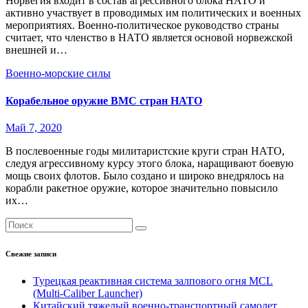
Норвегия входит в состав агрессивного блока НАТО и
активно участвует в проводимых им политических и военных
мероприятиях. Военно-политическое руководство страны
считает, что членство в НАТО является основой норвежской
внешней и…
Военно-морские силы
Корабельное оружие ВМС стран НАТО
Май 7, 2020
В послевоенные годы милитаристские круги стран НАТО,
следуя агрессивному курсу этого блока, наращивают боевую
мощь своих флотов. Было создано и широко внедрялось на
корабли ракетное оружие, которое значительно повысило
их…
Свежие записи
Турецкая реактивная система залпового огня MCL
(Multi-Caliber Launcher)
Китайский тяжелый военно-транспортный самолет