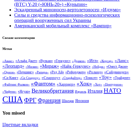
(BTC) Y-20 («ЮНЬ-20») «Куньпин»
Эскадренный миноносец-вертолетоносец «Идзумо»
Силы и средства информационно-психологических
операций вооруженных сил Украины
Американский мобильный комплекс «Вампир»
Свежие комментарии
Метки
«Ланс»
«Игл»
«Вулкан»
«Геркулес»
«Авакс»
«Альфа Джет»
«Дракон»
«Корсар»
«Леопард»
«Мираж»
«Найк-Геркулес»
«Онест Джон»
«Нейдж»
«Милан»
«Сайдвиндер»
«Роланд»
«Першинг»
«Ред Ай»
«Рефорджер»
«Орион»
«Рапира»
«Тоу»
«Си Кинг»
«Спарроу»
«Томкэт»
«Старфайтер»
«Трайдент»
«Си Спарроу»
«Фантом»
«Хок»
«Харриер»
«Файтинг Фалкон»
«Хот»
«Центурион»
НАТО
Великобритания
Италия
«Ягуар»
«Чифтен»
Израиль
США
ФРГ
Франция
Япония
Швеция
You missed
Цветные вкладки