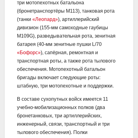
три мотопехотных батальона
(бронетранспортёры М113), танковая рота
(танки
«Леопард»
), артиллерийский
дивизион (155-мм самоходные гаубицы
M109G), разведывательная рота, зенитная
батарея (40-мм зенитные пушки L/70
«Бофорс»
), сапёрная, ремонтная и
транспортная роты, а также рота тылового
обеспечения. Мотопехотный батальон
бригады включает следующие роты:
штабную, три мотопехотные и поддержки.
В составе сухопутных войск имеется 11
учебно-мобилизационных полков (два
бронетанковых, три артиллерийских,
инженерный, связи, транспортный и три
тылового обеспечения). Полки