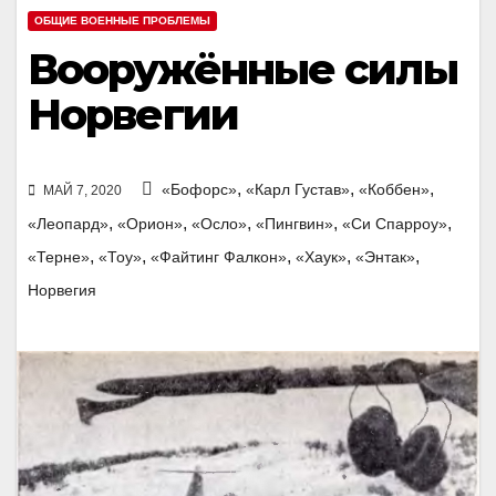
ОБЩИЕ ВОЕННЫЕ ПРОБЛЕМЫ
Вооружённые силы
Норвегии
,
,
,
«Бофорс»
«Карл Густав»
«Коббен»
МАЙ 7, 2020
,
,
,
,
,
«Леопард»
«Орион»
«Осло»
«Пингвин»
«Си Спарроу»
,
,
,
,
,
«Терне»
«Тоу»
«Файтинг Фалкон»
«Хаук»
«Энтак»
Норвегия