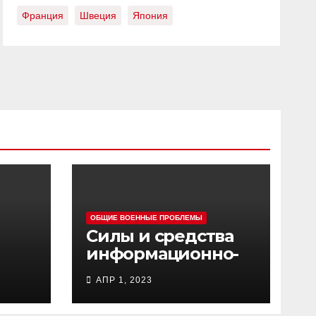
Франция
Швеция
Япония
ОБЩИЕ ВОЕННЫЕ ПРОБЛЕМЫ
Силы и средства
информационно-
ц
психологических
АПР 1, 2023
операций
вооруженных сил