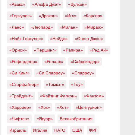
«Авакс»
«Альфа Джет»
«Вулкан»
«Геркулес»
«Дракон»
«Игл»
«Корсар»
«Ланс»
«Леопард»
«Милан»
«Мираж»
«Найк-Геркулес»
«Нейдж»
«Онест Джон»
«Орион»
«Першинг»
«Рапира»
«Ред Ай»
«Рефорджер»
«Роланд»
«Сайдвиндер»
«Си Кинг»
«Си Спарроу»
«Спарроу»
«Старфайтер»
«Томкэт»
«Тоу»
«Трайдент»
«Файтинг Фалкон»
«Фантом»
«Харриер»
«Хок»
«Хот»
«Центурион»
«Чифтен»
«Ягуар»
Великобритания
Израиль
Италия
НАТО
США
ФРГ