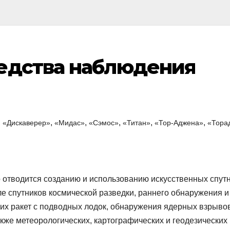
едства наблюдения
,
,
,
,
,
,
«Дискаверер»
«Мидас»
«Сэмос»
«Титан»
«Тор-Аджена»
«Тора
 отводится созданию и использованию искусственных спут
ле спутников космической разведки, раннего обнаружения и
их ракет с подводных лодок, обнаружения ядерных взрывов
акже метеорологических, картографических и геодезических