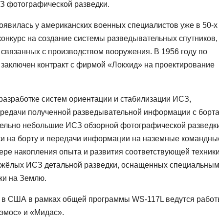
З фотографической разведки.
явилась у американских военных специалистов уже в 50-х
онкурс на создание системы разведывательных спутников,
 связанных с производством вооружения. В 1956 году по
заключен контракт с фирмой «Локхид» на проектирование
азработке систем ориентации и стабилизации ИСЗ,
ередачи полученной разведывательной информации с борт
тельно небольшие ИСЗ обзорной фотографической разведки
ки на борту и передачи информации на наземные командны
ере накопления опыта и развития соответствующей техники
тяжёлых ИСЗ детальной разведки, оснащенных специальны
ки на Землю.
о в США в рамках общей программы WS-117L ведутся работ
эмос» и «Мидас».