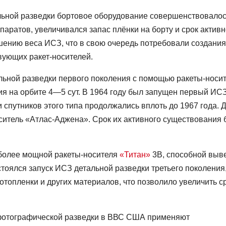
льной разведки бортовое оборудование совершенствовалос
ратов, увеличивался запас плёнки на борту и срок активн
шению веса ИСЗ, что в свою очередь потребовали создания
вующих ракет-носителей.
альной разведки первого поколения с помощью ракеты-носи
ия на орбите 4—5 сут. В 1964 году был запущен первый ИС
 спутников этого типа продолжались вплоть до 1967 года. 
оситель «Атлас-Аджена». Срок их активного существования
 более мощной ракеты-носителя
«Титан»
3В, способной выв
стоялся запуск ИСЗ детальной разведки третьего поколения
топленки и других материалов, что позволило увеличить с
 фотографической разведки в ВВС США применяют