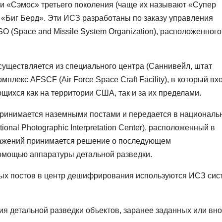
и «Сэмос» третьего поколения (чаще их называют «Супер
 «Биг Берд». Эти ИСЗ разработаны по заказу управления
(Space and Missile System Organization), расположенного
уществляется из специального центра (Саннивейл, штат
лекс AFSCF (Air Force Space Craft Facility), в который вх
ихся как на территории США, так и за их пределами.
принимается наземными постами и передается в националь
al Photographic Interpretation Center), расположенный в
ражений принимается решение о последующем
омощью аппаратуры детальной разведки.
ых постов в центр дешифрирования используются ИСЗ сис
 детальной разведки объектов, заранее заданных или вн