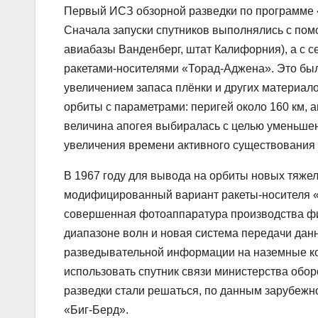
Первый ИСЗ обзорной разведки по программе «
Сначала запуски спутников выполнялись с пом
авиабазы Ванденберг, штат Калифорния), а с 
ракетами-носителями «Торад-Аджена». Это было
увеличением запаса плёнки и других материало
орбиты с параметрами: перигей около 160 км, 
величина апогея выбиралась с целью уменьшен
увеличения времени активного существования 
В 1967 году для вывода на орбиты новых тяже
модифицированный вариант ракеты-носителя «
совершенная фотоаппаратура производства фи
диапазоне волн и новая система передачи данн
разведывательной информации на наземные ко
использовать спутник связи министерства обо
разведки стали решаться, по данным зарубежн
«Биг-Берд».