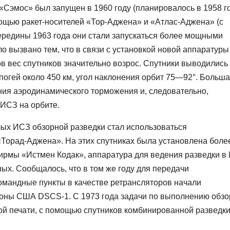
Сэмос» был запущен в 1960 году (планировалось в 1958 го
ощью ракет-носителей «Тор-Аджена» и «Атлас-Аджена» (с
середины 1963 года они стали запускаться более мощными
 вызвано тем, что в связи с установкой новой аппаратуры
в вес спутников значительно возрос. Спутники выводились
апогей около 450 км, угол наклонения орбит 75—92°. Больш
ия аэродинамического торможения и, следовательно,
ИСЗ на орбите.
лых ИСЗ обзорной разведки стал использоваться
Торад-Аджена». На этих спутниках была установлена боле
рмы «Истмен Кодак», аппаратура для ведения разведки в
ых. Сообщалось, что в том же году для передачи
мандные пункты в качестве ретрансляторов начали
роны США DSCS-1. С 1973 года задачи по выполнению обз
ой печати, с помощью спутников комбинированной разведк