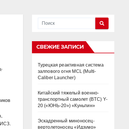
СВЕЖИЕ ЗАПИСИ
Турецкая реактивная система
д-
залпового огня MCL (Multi-
Caliber Launcher)
Китайский тяжелый военно-
транспортный самолет (BTC) Y-
ников
20 («ЮНЬ-20») «Куньпин»
,
Эскадренный миноносец-
 ИСЗ.
вертолетоносец «Идзумо»