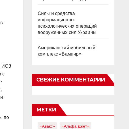
Силы и средства
информационно-
 в
психологических операций
вооруженных сил Украины
Американский мобильный
комплекс «Вампир»
а ИСЗ
 с
СВЕЖИЕ КОММЕНТАРИИ
е
,
ми
МЕТКИ
ы по
«Авакс»
«Альфа Джет»