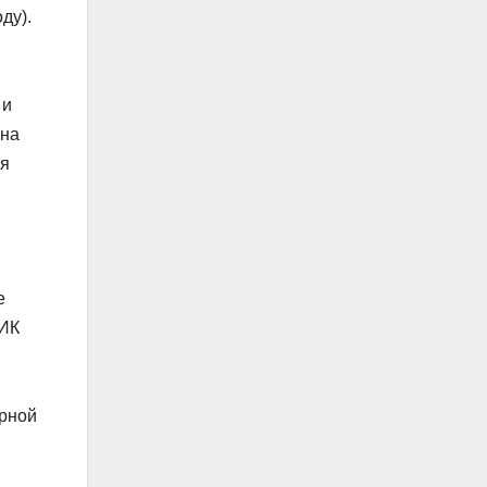
ду).
 и
 на
ая
е
 ИК
орной
и