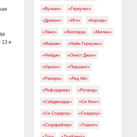
«Вулкан»
«Геркулес»
ная
«Дракон»
«Игл»
«Корсар»
«Ланс»
«Леопард»
«Милан»
да
 13 и
«Мираж»
«Найк-Геркулес»
«Нейдж»
«Онест Джон»
«Орион»
«Першинг»
«Рапира»
«Ред Ай»
«Рефорджер»
«Роланд»
«Сайдвиндер»
«Си Кинг»
«Си Спарроу»
«Спарроу»
«Старфайтер»
«Томкэт»
«Тоу»
«Трайдент»