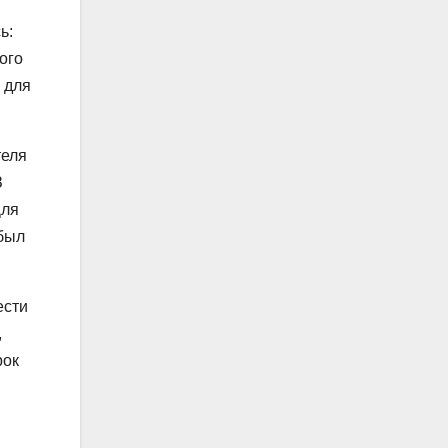
ь:
ого
 для
теля
З
Для
 был
ести
,
рок